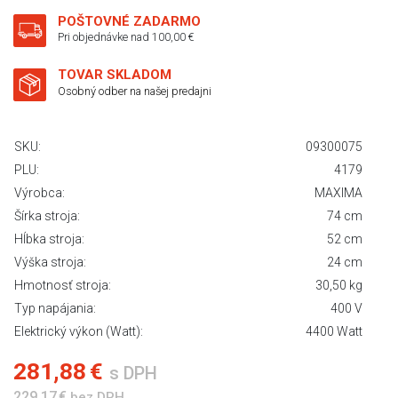
POŠTOVNÉ ZADARMO
Pri objednávke nad 100,00 €
TOVAR SKLADOM
Osobný odber na našej predajni
SKU:
09300075
PLU:
4179
Výrobca:
MAXIMA
Šírka stroja:
74 cm
Hĺbka stroja:
52 cm
Výška stroja:
24 cm
Hmotnosť stroja:
30,50 kg
Typ napájania:
400 V
Elektrický výkon (Watt):
4400 Watt
281,88 €
s DPH
229,17 €
bez DPH