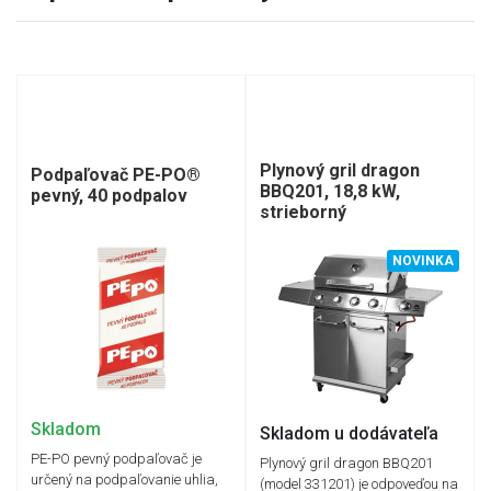
Plynový gril dragon
Podpaľovač PE-PO®
BBQ201, 18,8 kW,
pevný, 40 podpalov
strieborný
NOVINKA
Skladom
Skladom u dodávateľa
PE-PO pevný podpaľovač je
Plynový gril dragon BBQ201
určený na podpaľovanie uhlia,
(model 331201) je odpoveďou na