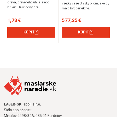
dreva, dreveného uhlia alebo
všetky vaše otázky o tom, aké by
brikiet. Je vhodný pre…
malo byť perfektné…
1,73 €
577,25 €
KÚPIŤ
KÚPIŤ
LASER-SK, spol. s.r.o.
Sídlo spoločnosti:
Mihaľov 2498/34A, 085 01 Bardejov