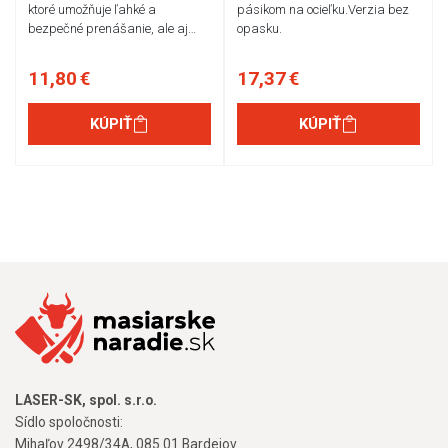
ktoré umožňuje ľahké a
pásikom na ocieľku.Verzia bez
bezpečné prenášanie, ale aj…
opasku.
11,80 €
17,37 €
KÚPIŤ
KÚPIŤ
LASER-SK, spol. s.r.o.
Sídlo spoločnosti:
Mihaľov 2498/34A, 085 01 Bardejov