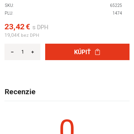
SKU:
65225
PLU:
1474
23,42 €
s DPH
19,04 €
bez DPH
KÚPIŤ
Recenzie
0