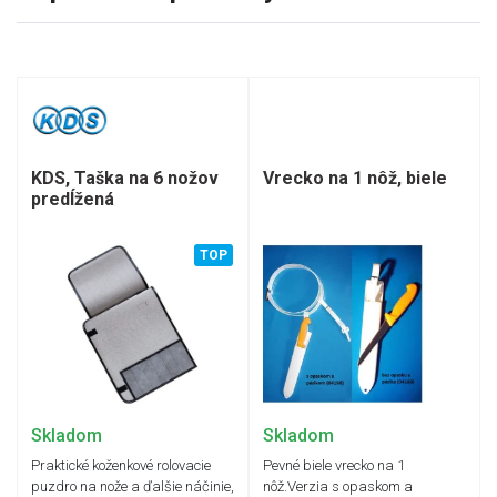
KDS, Taška na 6 nožov
Vrecko na 1 nôž, biele
predĺžená
TOP
Skladom
Skladom
Praktické koženkové rolovacie
Pevné biele vrecko na 1
puzdro na nože a ďalšie náčinie,
nôž.Verzia s opaskom a