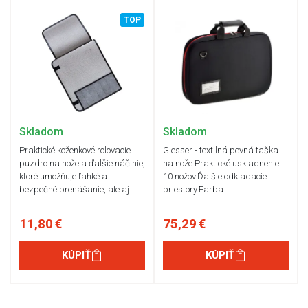
TOP
Skladom
Skladom
Praktické koženkové rolovacie
Giesser - textilná pevná taška
puzdro na nože a ďalšie náčinie,
na nože.Praktické uskladnenie
ktoré umožňuje ľahké a
10 nožov.Ďalšie odkladacie
bezpečné prenášanie, ale aj…
priestory.Farba :…
11,80 €
75,29 €
KÚPIŤ
KÚPIŤ