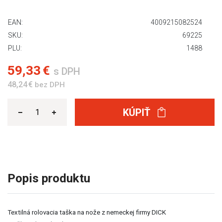
EAN:
4009215082524
SKU:
69225
PLU:
1488
59,33 €
s DPH
48,24 €
bez DPH
KÚPIŤ
Popis produktu
Textilná rolovacia taška na nože z nemeckej firmy DICK