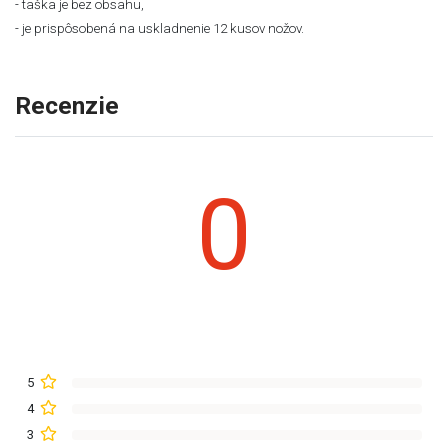
- taška je bez obsahu,
- je prispôsobená na uskladnenie 12 kusov nožov.
Recenzie
0
5
4
3