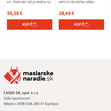
cm. Sťahovací nôž je ideálny na…
veľmi tvrdou kôrkou alebo…
35,20 €
28,60 €
KÚPIŤ
KÚPIŤ
LASER-SK, spol. s.r.o.
Sídlo spoločnosti:
Mihaľov 2498/34A, 085 01 Bardejov