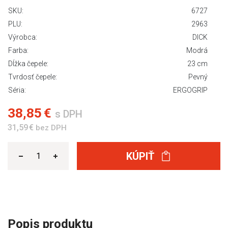
SKU:
6727
PLU:
2963
Výrobca:
DICK
Farba:
Modrá
Dĺžka čepele:
23 cm
Tvrdosť čepele:
Pevný
Séria:
ERGOGRIP
38,85 €
s DPH
31,59 €
bez DPH
KÚPIŤ
Popis produktu