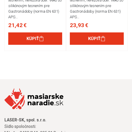
tesnením, nerezová oceľ. Veko so
tesnením, nerezová oceľ. Veko so
silikónovým tesnením pre
silikónovým tesnením pre
Gastronádoby (norma EN 631)
Gastronádoby (norma EN 631)
APS…
APS…
21,42 €
23,93 €
KÚPIŤ
KÚPIŤ
LASER-SK, spol. s.r.o.
Sídlo spoločnosti: