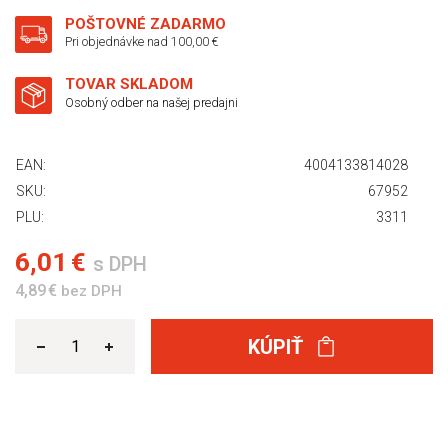
POŠTOVNÉ ZADARMO
Pri objednávke nad 100,00 €
TOVAR SKLADOM
Osobný odber na našej predajni
EAN:
4004133814028
SKU:
67952
PLU:
3311
6,01 €
s DPH
4,89 €
bez DPH
KÚPIŤ