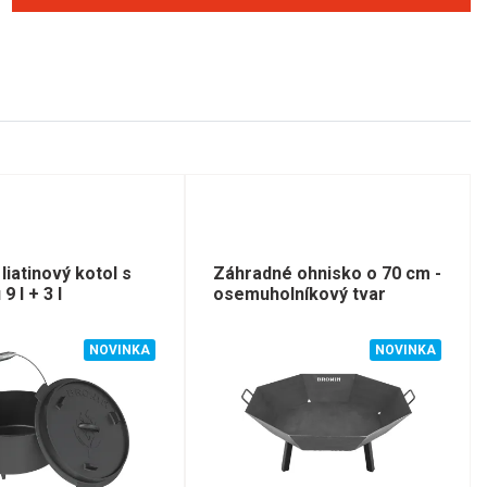
liatinový kotol s
Záhradné ohnisko o 70 cm -
9 l + 3 l
osemuholníkový tvar
NOVINKA
NOVINKA