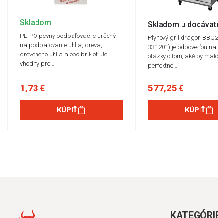
Skladom
Skladom u dodávat
PE-PO pevný podpaľovač je určený
Plynový gril dragon BBQ
na podpaľovanie uhlia, dreva,
331201) je odpoveďou na 
dreveného uhlia alebo brikiet. Je
otázky o tom, aké by malo
vhodný pre…
perfektné…
1,73 €
577,25 €
KÚPIŤ
KÚPIŤ
KATEGÓRI