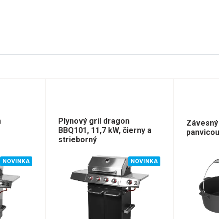
n
Plynový gril dragon
Závesný 
BBQ101, 11,7 kW, čierny a
panvicou 
strieborný
NOVINKA
NOVINKA