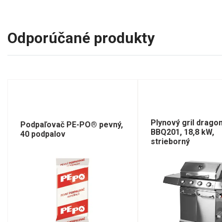
Odporúčané produkty
Plynový gril drago
Podpaľovač PE-PO® pevný,
BBQ201, 18,8 kW,
40 podpalov
strieborný