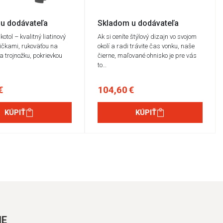
u dodávateľa
Skladom u dodávateľa
otol – kvalitný liatinový
Ak si ceníte štýlový dizajn vo svojom
žičkami, rukoväťou na
okolí a radi trávite čas vonku, naše
a trojnožku, pokrievkou
čierne, maľované ohnisko je pre vás
to…
€
104,60 €
KÚPIŤ
KÚPIŤ
IE