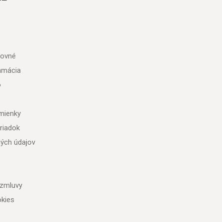
tovné
lamácia
o
mienky
riadok
ých údajov
 zmluvy
kies