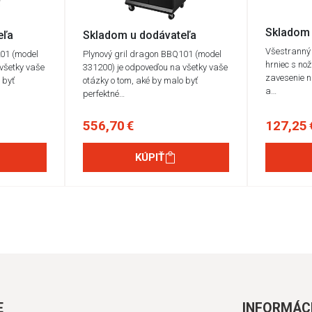
Skladom 
eľa
Skladom u dodávateľa
Všestranný k
201 (model
Plynový gril dragon BBQ101 (model
hrniec s no
všetky vaše
331200) je odpoveďou na všetky vaše
zavesenie n
 byť
otázky o tom, aké by malo byť
a…
perfektné…
556,70 €
127,25 
KÚPIŤ
E
INFORMÁC