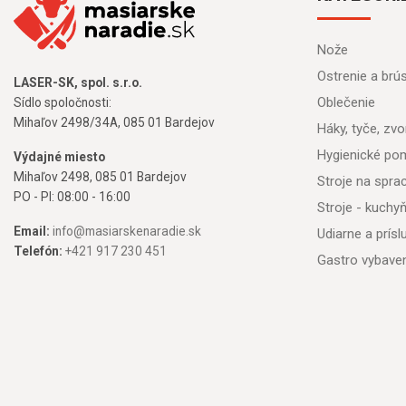
Nože
Ostrenie a brú
LASER-SK, spol. s.r.o.
Oblečenie
Sídlo spoločnosti:
Mihaľov 2498/34A, 085 01 Bardejov
Háky, tyče, zvon
Hygienické po
Výdajné miesto
Mihaľov 2498, 085 01 Bardejov
Stroje na spr
PO - PI: 08:00 - 16:00
Stroje - kuchy
Email:
info@masiarskenaradie.sk
Udiarne a prís
Telefón:
+421 917 230 451
Gastro vybave