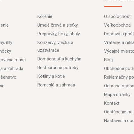
Korenie
O spoločnosti
senie
Umelé črevá a sieťky
Veľkoobchod
Prepravky, boxy, obaly
Doprava a poš
y, ihly
Konzervy, viečka a
Vrátenie a rek
uzatvárače
môcky
Výdajné miest
Domácnosť a kuchyňa
acovanie mäsa
Blog
Reštauračné potreby
ňa a záhrada
Obchodné pod
Kotliny a kotle
lušenstvo
Reklamačný po
Remeslá a záhrada
nie
Ochrana osobn
Mapa stránky
Kontakt
Odstúpenie od
Nastavenia coo