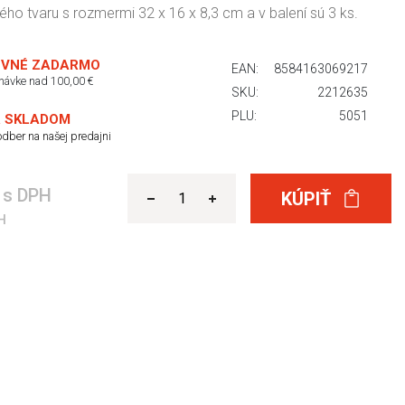
ho tvaru s rozmermi 32 x 16 x 8,3 cm a v balení sú 3 ks.
VNÉ ZADARMO
EAN:
8584163069217
dnávke nad 100,00 €
SKU:
2212635
PLU:
5051
 SKLADOM
dber na našej predajni
€
s DPH
KÚPIŤ
H