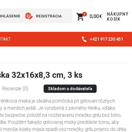
NÁKUPNÝ
0
0,00 €
IHLÁSENIE
REGISTRÁCIA
KOŠÍK
+421 917 230 451
NTAKT
ka 32x16x8,3 cm, 3 ks
Recenzie (0)
Skladom u dodávateľa
liníková miska je ideálna pomôcka pri grilovaní rôznych
y a menších jedál. Je vyrobená z pevného hliníku, vďaka
e bezpečne položiť na rozžeravenú mriežku grilu bez toho,
la. Použitím takejto grilovacej misky predídete tomu, aby
i menšie kúsky mäsa spadli cez mriežky grilu priamo do uhlia.