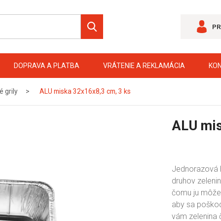
PR
DOPRAVA A PLATBA
VRÁTENIE A REKLAMÁCIA
KO
é grily
ALU miska 32x16x8,3 cm, 3 ks
ALU mis
Jednorazová h
druhov zelenin
čomu ju môžet
aby sa poškodi
vám zelenina č