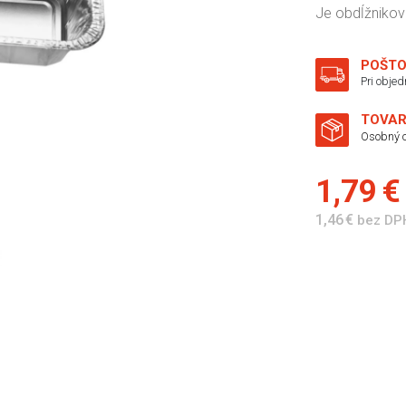
Je obdĺžnikové
POŠTO
Pri obje
TOVAR
Osobný o
1,79 
1,46 €
bez DP