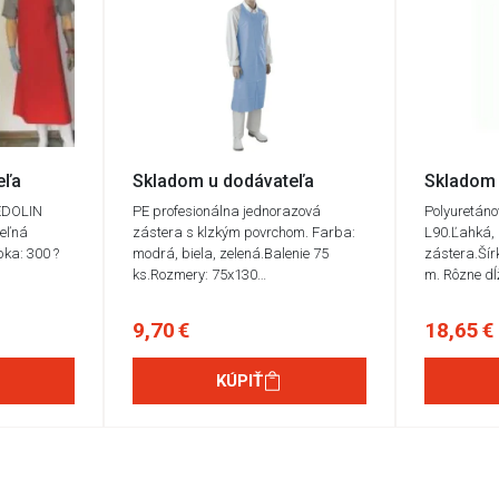
eľa
Skladom u dodávateľa
Skladom 
LEDOLIN
PE profesionálna jednorazová
Polyuretán
eľná
zástera s klzkým povrchom. Farba:
L90.Ľahká,
bka: 300 ?
modrá, biela, zelená.Balenie 75
zástera.Šír
ks.Rozmery: 75x130…
m. Rôzne dĺ
9,70 €
18,65 €
KÚPIŤ