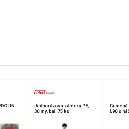
EDOLIN
Jednorázová zástera PE,
Gumená 
30 my, bal. 75 ks
L90 s há