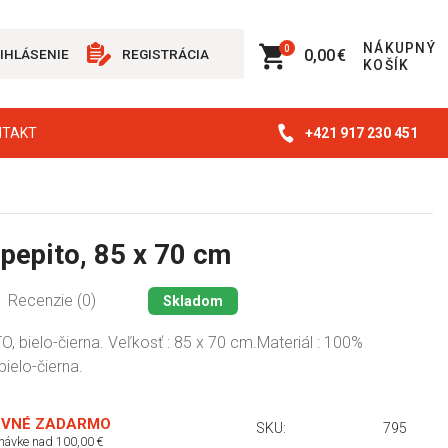
NÁKUPNÝ
0
0,00 €
IHLÁSENIE
REGISTRÁCIA
KOŠÍK
+421 917 230 451
NTAKT
 pepito, 85 x 70 cm
Recenzie (0)
Skladom
, bielo-čierna. Veľkosť : 85 x 70 cm.Materiál : 100%
bielo-čierna.
VNÉ ZADARMO
SKU:
795
dnávke nad 100,00 €