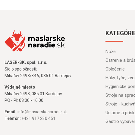
KATEGÓRI
Nože
Ostrenie a brú
LASER-SK, spol. s.r.o.
Oblečenie
Sídlo spoločnosti:
Mihaľov 2498/34A, 085 01 Bardejov
Háky, tyče, zvon
Hygienické po
Výdajné miesto
Mihaľov 2498, 085 01 Bardejov
Stroje na spr
PO - PI: 08:00 - 16:00
Stroje - kuchy
Email:
info@masiarskenaradie.sk
Udiarne a prís
Telefón:
+421 917 230 451
Gastro vybave