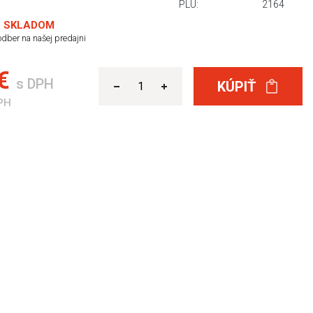
PLU:
2164
 SKLADOM
dber na našej predajni
 €
s DPH
KÚPIŤ
PH