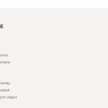
IE
tovné
lamácia
o
mienky
riadok
ých údajov