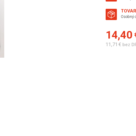
TOVAR
Osobný o
14,40
11,71 €
bez D