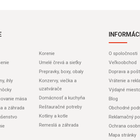
E
INFORMÁC
Korenie
O spoločnosti
senie
Umelé črevá a sieťky
Veľkoobchod
Prepravky, boxy, obaly
Doprava a poš
y, ihly
Konzervy, viečka a
Vrátenie a rek
uzatvárače
môcky
Výdajné miest
Domácnosť a kuchyňa
acovanie mäsa
Blog
Reštauračné potreby
ňa a záhrada
Obchodné pod
Kotliny a kotle
lušenstvo
Reklamačný po
Remeslá a záhrada
nie
Ochrana osobn
Mapa stránky