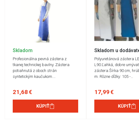
Skladom
Skladom u dodávat
Profesionálna pevná zástera z
Polyuretánová zástera 
tkanej technickej bavlny. Zástera
L90.Ľahká, dobre umývat
potiahnutá z oboch strán
zástera.Šírka 90 cm, hrú
syntetickým kaučukom.…
m. Rôzne dĺžky: 105 -…
21,68 €
17,99 €
KÚPIŤ
KÚPIŤ