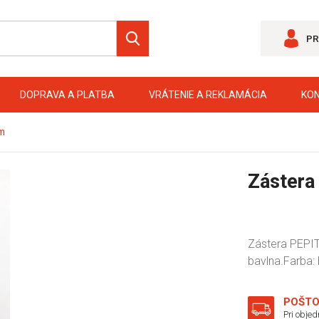
PR
DOPRAVA A PLATBA
VRÁTENIE A REKLAMÁCIA
KO
cm
Zástera
Zástera PEPITO
bavlna.Farba: 
POŠTO
Pri obje