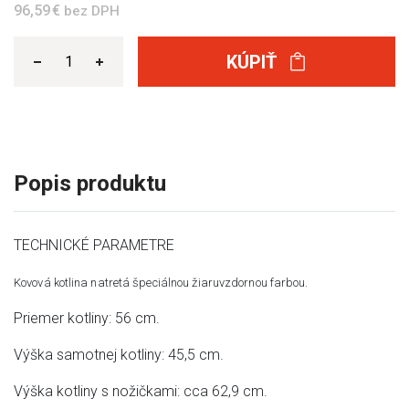
96,59 €
bez DPH
KÚPIŤ
Popis produktu
TECHNICKÉ PARAMETRE
Kovová kotlina natretá špeciálnou žiaruvzdornou farbou.
Priemer kotliny: 56 cm.
Výška samotnej kotliny: 45,5 cm.
Výška kotliny s nožičkami: cca 62,9 cm.