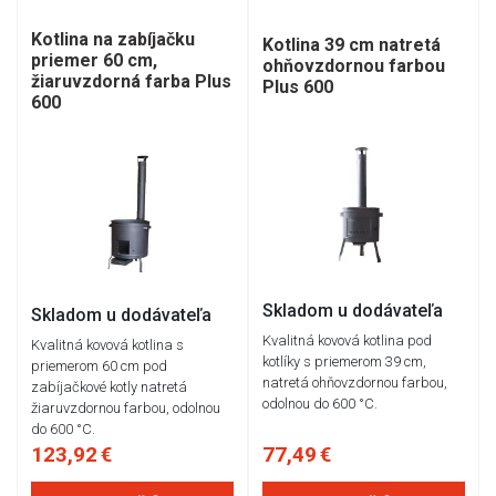
Kotlina na zabíjačku
Kotlina 39 cm natretá
priemer 60 cm,
ohňovzdornou farbou
žiaruvzdorná farba Plus
Plus 600
600
Skladom u dodávateľa
Skladom u dodávateľa
Kvalitná kovová kotlina pod
Kvalitná kovová kotlina s
kotlíky s priemerom 39 cm,
priemerom 60 cm pod
natretá ohňovzdornou farbou,
zabíjačkové kotly natretá
odolnou do 600 °C.
žiaruvzdornou farbou, odolnou
do 600 °C.
123,92 €
77,49 €