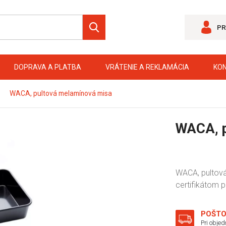
PR
DOPRAVA A PLATBA
VRÁTENIE A REKLAMÁCIA
KO
WACA, pultová melamínová misa
WACA, p
WACA, pultová
certifikátom p
POŠTO
Pri obje