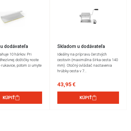
u dodávateľa
Skladom u dodávateľa
ahuje 10 hárkov. Pri
Ideálny na prípravu čerstvých
dhezívnej doštičky noste
cestovín (maximálna šírka cesta 140
 rukavice, potom si umyte
mm). Otočný ovládač nastavenia
hrúbky cesta v 7…
43,95 €
KÚPIŤ
KÚPIŤ