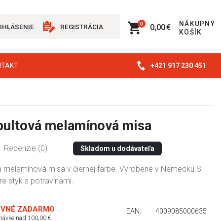
NÁKUPNÝ
0
0,00 €
IHLÁSENIE
REGISTRÁCIA
KOŠÍK
+421 917 230 451
NTAKT
ultová melamínová misa
Recenzie (0)
Skladom u dodávateľa
 melamínová misa v čiernej farbe. Vyrobené v Nemecku.S
re styk s potravinami.
VNÉ ZADARMO
EAN:
4009085000635
dnávke nad 100,00 €