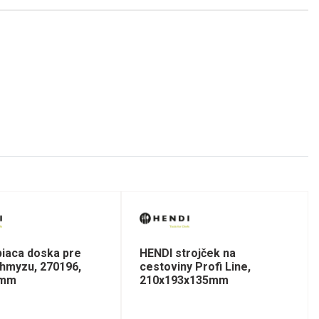
piaca doska pre
HENDI strojček na
 hmyzu, 270196,
cestoviny Profi Line,
0mm
210x193x135mm