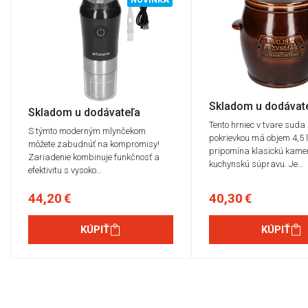
Skladom u dodávat
Skladom u dodávateľa
Tento hrniec v tvare suda
S týmto moderným mlynčekom
pokrievkou má objem 4,5 
môžete zabudnúť na kompromisy!
pripomína klasickú kame
Zariadenie kombinuje funkčnosť a
kuchynskú súpravu. Je…
efektivitu s vysoko…
44,20 €
40,30 €
KÚPIŤ
KÚPIŤ