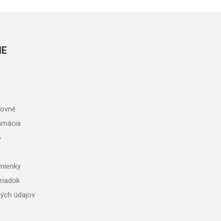
IE
tovné
lamácia
o
mienky
riadok
ých údajov