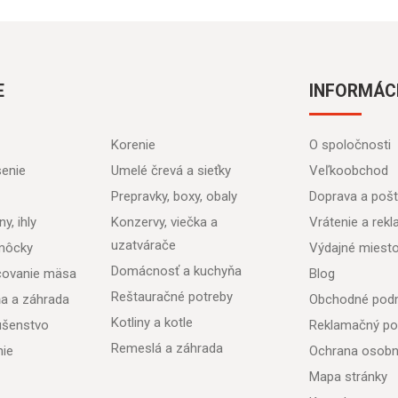
E
INFORMÁC
Korenie
O spoločnosti
senie
Umelé črevá a sieťky
Veľkoobchod
Prepravky, boxy, obaly
Doprava a poš
y, ihly
Konzervy, viečka a
Vrátenie a rek
uzatvárače
môcky
Výdajné miest
Domácnosť a kuchyňa
acovanie mäsa
Blog
Reštauračné potreby
ňa a záhrada
Obchodné pod
Kotliny a kotle
lušenstvo
Reklamačný po
Remeslá a záhrada
nie
Ochrana osobn
Mapa stránky