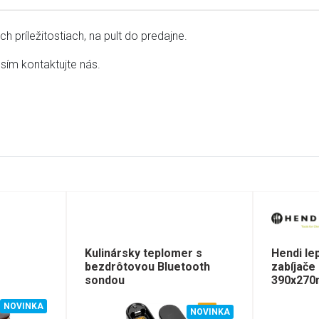
h príležitostiach, na pult do predajne.
osím kontaktujte nás.
Kulinársky teplomer s
Hendi le
bezdrôtovou Bluetooth
zabíjače
sondou
390x27
NOVINKA
NOVINKA