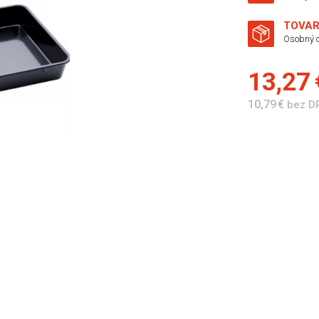
TOVAR
Osobný o
13,27
10,79 €
bez D