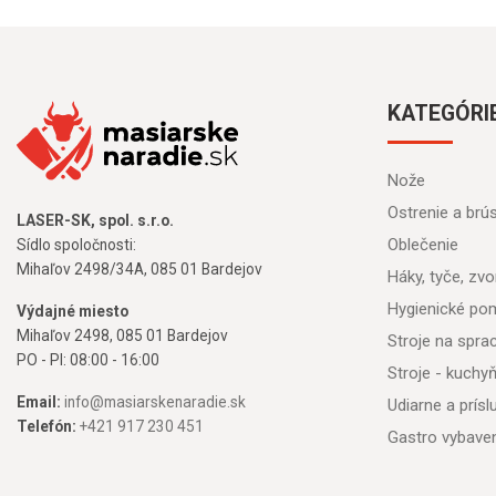
KATEGÓRI
Nože
Ostrenie a brú
LASER-SK, spol. s.r.o.
Oblečenie
Sídlo spoločnosti:
Mihaľov 2498/34A, 085 01 Bardejov
Háky, tyče, zvon
Hygienické po
Výdajné miesto
Mihaľov 2498, 085 01 Bardejov
Stroje na spr
PO - PI: 08:00 - 16:00
Stroje - kuchy
Email:
info@masiarskenaradie.sk
Udiarne a prís
Telefón:
+421 917 230 451
Gastro vybave