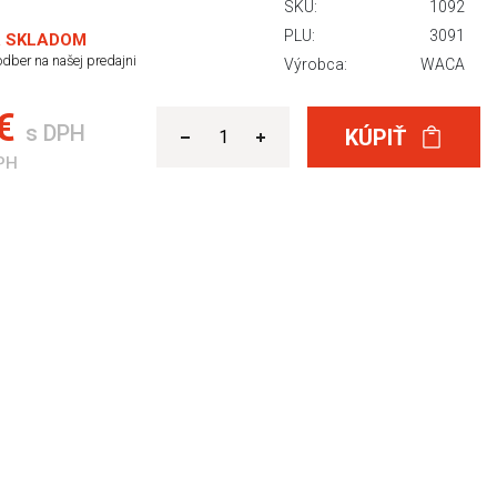
SKU:
1092
PLU:
3091
 SKLADOM
dber na našej predajni
Výrobca:
WACA
 €
s DPH
KÚPIŤ
PH