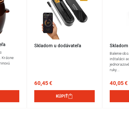
eľa
Skladom u dodávateľa
Skladom 
 s
Balenie obs
l. Krásne
inštalácii a
ninovú
jednorazové
ruky.…
60,45 €
40,05 €
KÚPIŤ