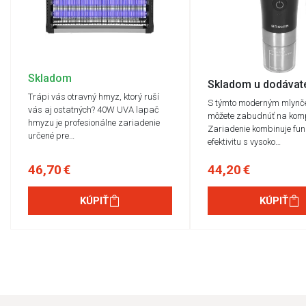
Skladom
Skladom u dodávat
Trápi vás otravný hmyz, ktorý ruší
S týmto moderným mlyn
vás aj ostatných? 40W UVA lapač
môžete zabudnúť na kom
hmyzu je profesionálne zariadenie
Zariadenie kombinuje fun
určené pre…
efektivitu s vysoko…
46,70 €
44,20 €
KÚPIŤ
KÚPIŤ