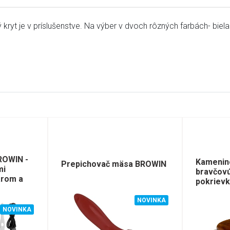
ný kryt je v príslušenstve. Na výber v dvoch rôzných farbách- b
ROWIN -
Kamenino
Prepichovač mäsa BROWIN
mi
bravčovú
arom a
pokrievko
NOVINKA
NOVINKA