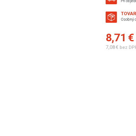
Pri obje
TOVAR
Osobný o
8,71 
7,08 €
bez DP