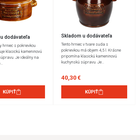
Skladom u dodávateľa
u dodávateľa
Tento hrniec v tvare suda s
y hrniec s pokrievkou
pokrievkou má objem 4,5 l. Krásne
uje klasickú kameninovú
pripomína klasickú kameninovú
úpravu. Je ideálny na
kuchynskú súpravu. Je…
e…
40,30 €
KÚPIŤ
KÚPIŤ