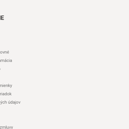
IE
tovné
lamácia
o
mienky
riadok
ých údajov
 zmluvy