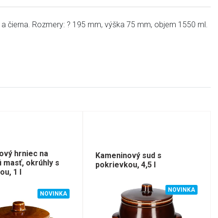
iela a čierna. Rozmery: ? 195 mm, výška 75 mm, objem 1550 ml.
vý hrniec na
Kameninový sud s
 masť, okrúhly s
pokrievkou, 4,5 l
u, 1 l
NOVINKA
NOVINKA