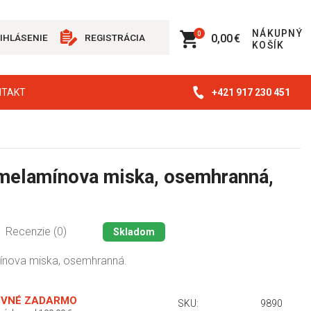
NÁKUPNÝ
0
0,00 €
IHLÁSENIE
REGISTRÁCIA
KOŠÍK
+421 917 230 451
NTAKT
elamínova miska, osemhranná,
l
Recenzie (0)
Skladom
nova miska, osemhranná.
VNÉ ZADARMO
SKU:
9890