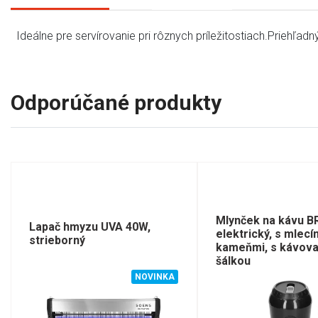
Ideálne pre servírovanie pri rôznych príležitostiach.Priehľad
Odporúčané produkty
Mlynček na kávu B
Lapač hmyzu UVA 40W,
elektrický, s mlecí
strieborný
kameňmi, s kávov
šálkou
NOVINKA