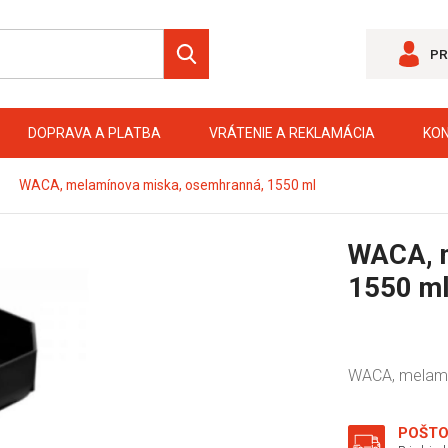
PR
DOPRAVA A PLATBA
VRÁTENIE A REKLAMÁCIA
KO
WACA, melamínova miska, osemhranná, 1550 ml
WACA, m
1550 m
WACA, melamí
POŠTO