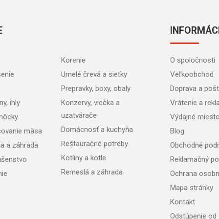
E
INFORMÁC
Korenie
O spoločnosti
senie
Umelé črevá a sieťky
Veľkoobchod
Prepravky, boxy, obaly
Doprava a poš
y, ihly
Konzervy, viečka a
Vrátenie a rek
uzatvárače
môcky
Výdajné miest
Domácnosť a kuchyňa
acovanie mäsa
Blog
Reštauračné potreby
ňa a záhrada
Obchodné pod
Kotliny a kotle
lušenstvo
Reklamačný po
Remeslá a záhrada
nie
Ochrana osobn
Mapa stránky
Kontakt
Odstúpenie od