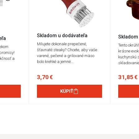
Skladom u dodávateľa
Skladom 
eľa
Milujete dokonale prepečené,
Tento okrúhl
čekom
šťavnaté steaky? Chcete, aby vaše
krásne evok
promisy!
varené, pečené a grilované mäso
kuchynskú s
kčnosť a
bolo krehké a jemné…
skladovani
3,70 €
31,85 €
KÚPIŤ