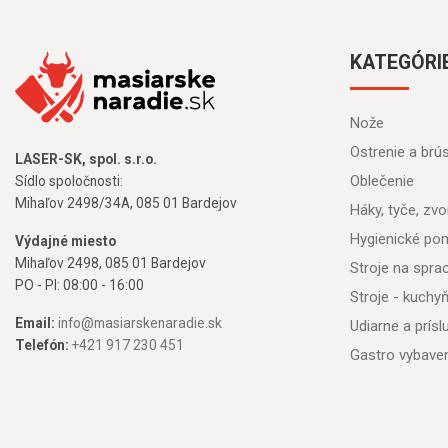
KATEGÓRI
Nože
Ostrenie a brú
LASER-SK, spol. s.r.o.
Oblečenie
Sídlo spoločnosti:
Mihaľov 2498/34A, 085 01 Bardejov
Háky, tyče, zvon
Hygienické po
Výdajné miesto
Mihaľov 2498, 085 01 Bardejov
Stroje na spr
PO - PI: 08:00 - 16:00
Stroje - kuchy
Email:
info@masiarskenaradie.sk
Udiarne a prís
Telefón:
+421 917 230 451
Gastro vybave