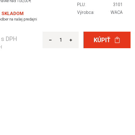
dnávke nad 100,00 €
PLU:
3101
Výrobca:
WACA
 SKLADOM
dber na našej predajni
€
s DPH
KÚPIŤ
H