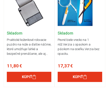
Skladom
Skladom
Praktické koženkové rolovacie
Pevné biele vrecko na 1
puzdro na nože a ďalšie náčinie,
nôž.Verzia s opaskom a
ktoré umožňuje ľahké a
pásikom na ocieľku.Verzia bez
bezpečné prenášanie, ale aj…
opasku.
11,80 €
17,37 €
KÚPIŤ
KÚPIŤ