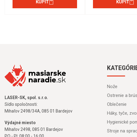
KÚPIŤ
KÚPIŤ
KATEGÓRI
Nože
Ostrenie a brú
LASER-SK, spol. s.r.o.
Oblečenie
Sídlo spoločnosti:
Mihaľov 2498/34A, 085 01 Bardejov
Háky, tyče, zvon
Hygienické po
Výdajné miesto
Mihaľov 2498, 085 01 Bardejov
Stroje na spr
PO - PI: 08:00 - 16:00