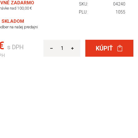
VNÉ ZADARMO
SKU:
04240
dnávke nad 100,00 €
PLU:
1055
 SKLADOM
dber na našej predajni
 €
s DPH
KÚPIŤ
PH