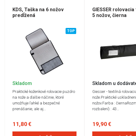
KDS, Taška na 6 nožov
GIESSER rolovacia 
predĺžená
5 nožov, čierna
TOP
Skladom
Skladom u dodávat
Praktické koženkové rolovacie puzdro
Giesser - textilná rolovac
na nože a ďalšie náčinie, ktoré
nože.Praktické uskladneni
umožňuje ľahké a bezpečné
nožov.Farba : čiernaRozm
prenášanie, ale aj…
rozbalení) : 43…
11,80 €
19,90 €