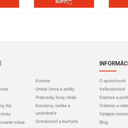
KÚPIŤ
E
INFORMÁC
Korenie
O spoločnosti
senie
Umelé črevá a sieťky
Veľkoobchod
Prepravky, boxy, obaly
Doprava a poš
y, ihly
Konzervy, viečka a
Vrátenie a rek
uzatvárače
môcky
Výdajné miest
Domácnosť a kuchyňa
acovanie mäsa
Blog