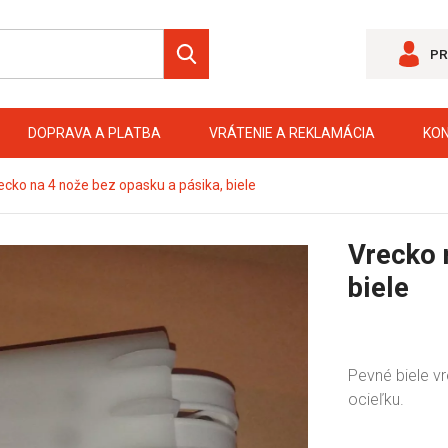
PR
DOPRAVA A PLATBA
VRÁTENIE A REKLAMÁCIA
KO
ecko na 4 nože bez opasku a pásika, biele
Vrecko 
biele
Pevné biele v
ocieľku.