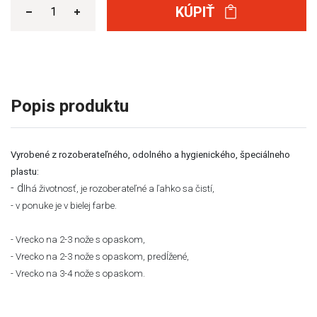
KÚPIŤ
Popis produktu
Vyrobené z rozoberateľného, odolného a hygienického, špeciálneho
plastu:
- d
lhá životnosť, je r
ozoberateľné a ľahko
sa čistí,
- v ponuke je v bielej farbe.
- Vrecko na 2-3 nože
s opaskom,
- Vrecko na 2-3 nože
s opaskom,
pred
Í
žené,
- Vrecko na 3-4 nože
s opaskom.