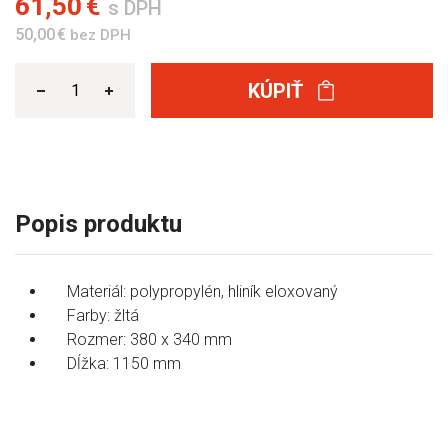
61,50 €
s DPH
50,00 €
bez DPH
KÚPIŤ
Popis produktu
Materiál: polypropylén, hliník eloxovaný
Farby: žltá
Rozmer: 380 x 340 mm
Dĺžka: 1150 mm