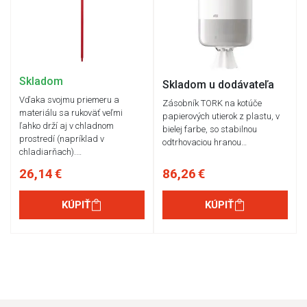
Skladom
Skladom u dodávateľa
Vďaka svojmu priemeru a
Zásobník TORK na kotúče
materiálu sa rukoväť veľmi
papierových utierok z plastu, v
ľahko drží aj v chladnom
bielej farbe, so stabilnou
prostredí (napríklad v
odtrhovaciou hranou…
chladiarňach).…
26,14 €
86,26 €
KÚPIŤ
KÚPIŤ