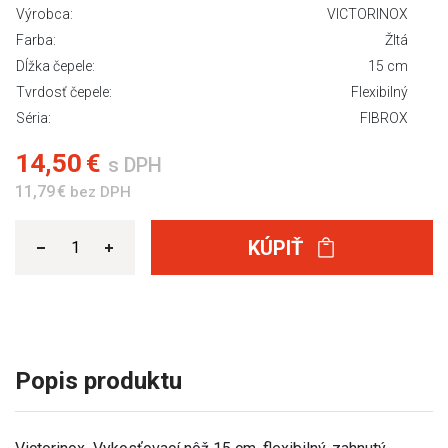
Výrobca:
VICTORINOX
Farba:
Žltá
Dĺžka čepele:
15 cm
Tvrdosť čepele:
Flexibilný
Séria:
FIBROX
14,50 €
s DPH
11,79 €
bez DPH
KÚPIŤ
Popis produktu