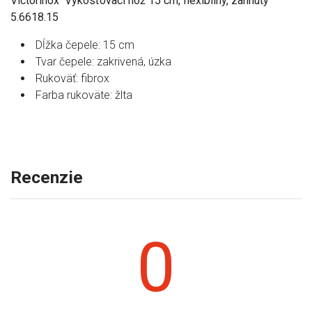
Victorinox Vykosťovací nôž 15 cm, flexibilný, zahnutý
5.6618.15
Dĺžka čepele: 15 cm
Tvar čepele: zakrivená, úzka
Rukoväť: fibrox
Farba rukoväte: žlta
Recenzie
0