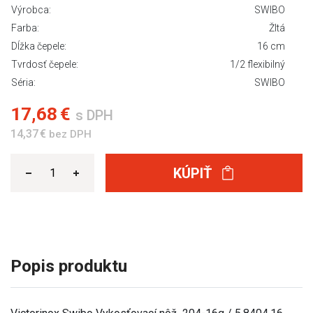
Výrobca:
SWIBO
Farba:
Žltá
Dĺžka čepele:
16 cm
Tvrdosť čepele:
1/2 flexibilný
Séria:
SWIBO
17,68 €
s DPH
14,37 €
bez DPH
KÚPIŤ
Popis produktu