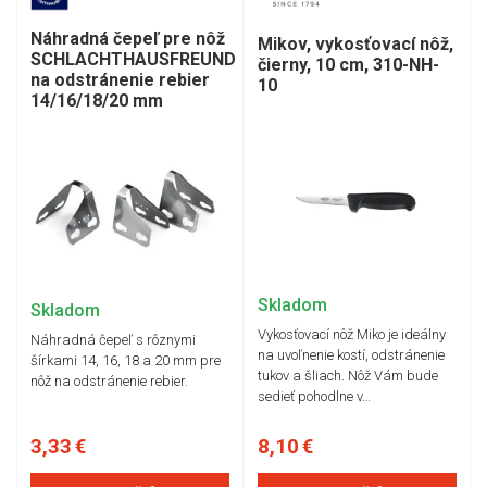
Náhradná čepeľ pre nôž
Mikov, vykosťovací nôž,
SCHLACHTHAUSFREUND
čierny, 10 cm, 310-NH-
na odstránenie rebier
10
14/16/18/20 mm
Skladom
Skladom
Vykosťovací nôž Miko je ideálny
Náhradná čepeľ s rôznymi
na uvoľnenie kostí, odstránenie
šírkami 14, 16, 18 a 20 mm pre
tukov a šliach. Nôž Vám bude
nôž na odstránenie rebier.
sedieť pohodlne v…
3,33 €
8,10 €