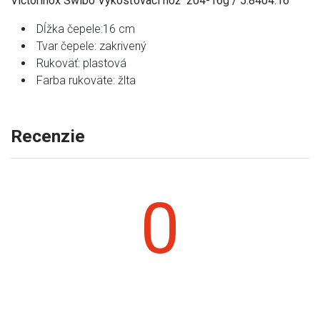
Victorinox Swibo Vykosťovací nôž 204-16g / 5.8404.16
Dĺžka čepele:16 cm
Tvar čepele: zakrivený
Rukoväť: plastová
Farba rukoväte: žlta
Recenzie
0