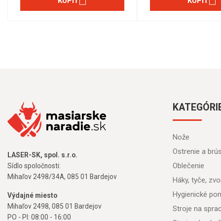
KÚPIŤ
KÚPIŤ
KATEGÓRI
Nože
Ostrenie a brú
LASER-SK, spol. s.r.o.
Oblečenie
Sídlo spoločnosti:
Mihaľov 2498/34A, 085 01 Bardejov
Háky, tyče, zvon
Hygienické po
Výdajné miesto
Mihaľov 2498, 085 01 Bardejov
Stroje na spr
PO - PI: 08:00 - 16:00