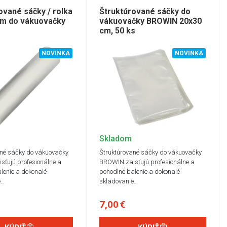
ované sáčky / rolka
Štruktúrované sáčky do
cm do vákuovačky
vákuovačky BROWIN 20x30
cm, 50 ks
NOVINKA
NOVINKA
Skladom
ané sáčky do vákuovačky
Štruktúrované sáčky do vákuovačky
sťujú profesionálne a
BROWIN zaisťujú profesionálne a
lenie a dokonalé
pohodlné balenie a dokonalé
e…
skladovanie…
7,00 €