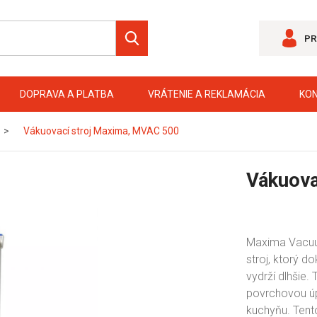
PR
DOPRAVA A PLATBA
VRÁTENIE A REKLAMÁCIA
KO
Vákuovací stroj Maxima, MVAC 500
Vákuova
Maxima Vacuum
stroj, ktorý d
vydrží dlhšie
povrchovou úp
kuchyňu. Tento