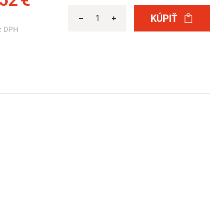
52 €
KÚPIŤ
z DPH