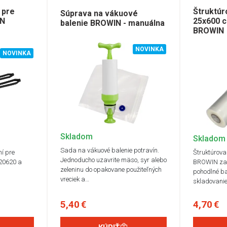
 pre
Štruktúr
Súprava na vákuové
IN
25x600 
balenie BROWIN - manuálna
BROWIN
NOVINKA
NOVINKA
Skladom
Skladom
Sada na vákuové balenie potravín.
í pre
Štruktúrov
Jednoducho uzavrite mäso, syr alebo
320620 a
BROWIN zai
zeleninu do opakovane použiteľných
pohodlné ba
vreciek a…
skladovani
5,40 €
4,70 €