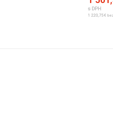
1 501,
s DPH
1 220,75 €
be