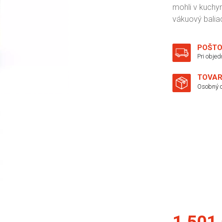
mohli v kuchy
vákuový baliac
POŠTO
Pri obje
TOVAR
Osobný o