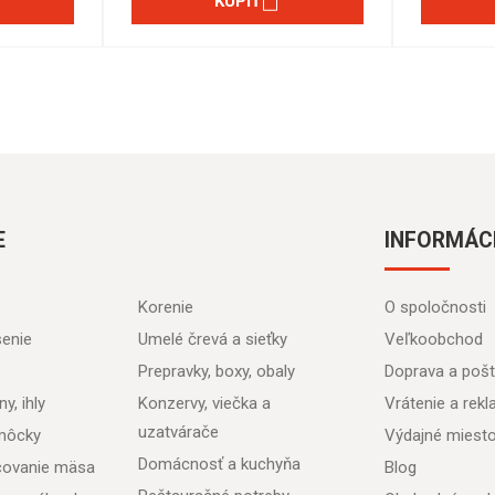
KÚPIŤ
E
INFORMÁC
Korenie
O spoločnosti
senie
Umelé črevá a sieťky
Veľkoobchod
Prepravky, boxy, obaly
Doprava a poš
y, ihly
Konzervy, viečka a
Vrátenie a rek
uzatvárače
môcky
Výdajné miest
Domácnosť a kuchyňa
acovanie mäsa
Blog