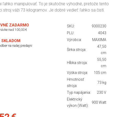
ni ľahko manipulovať. To je skutočne výhodné, pretože tento
i stroj váži 73 kilogramov. Je dobré vedieť: ľahko sa čistí.
VNÉ ZADARMO
SKU:
9300230
dnávke nad 100,00 €
PLU:
4043
Výrobca:
MAXIMA
 SKLADOM
dber na našej predajni
47,50
Šírka stroja:
cm
55,50
Hĺbka stroja:
cm
Výška stroja:
105 cm
Hmotnosť
73 kg
stroja:
Typ napájania:
230 V
Elektrický
900 Watt
výkon (Watt):