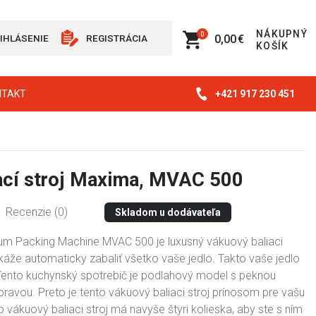
NÁKUPNÝ
0
0,00 €
IHLÁSENIE
REGISTRÁCIA
KOŠÍK
+421 917 230 451
NTAKT
cí stroj Maxima, MVAC 500
Recenzie (0)
Skladom u dodávateľa
 Packing Machine MVAC 500 je luxusný vákuový baliaci
okáže automaticky zabaliť všetko vaše jedlo. Takto vaše jedlo
. Tento kuchynský spotrebič je podlahový model s peknou
ravou. Preto je tento vákuový baliaci stroj prínosom pre vašu
 vákuový baliaci stroj má navyše štyri kolieska, aby ste s ním