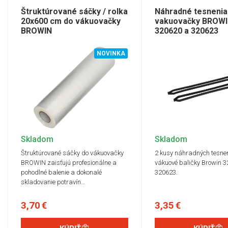
Štruktúrované sáčky / rolka
Náhradné tesnenia
20x600 cm do vákuovačky
vakuovačky BROW
BROWIN
320620 a 320623
NOVINKA
Skladom
Skladom
Štruktúrované sáčky do vákuovačky
2 kusy náhradných tesnen
BROWIN zaisťujú profesionálne a
vákuové baličky Browin 
pohodlné balenie a dokonalé
320623.
skladovanie potravín…
3,70 €
3,35 €