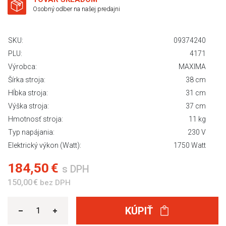
Osobný odber na našej predajni
SKU:
09374240
PLU:
4171
Výrobca:
MAXIMA
Šírka stroja:
38 cm
Hĺbka stroja:
31 cm
Výška stroja:
37 cm
Hmotnosť stroja:
11 kg
Typ napájania:
230 V
Elektrický výkon (Watt):
1750 Watt
184,50 €
s DPH
150,00 €
bez DPH
KÚPIŤ