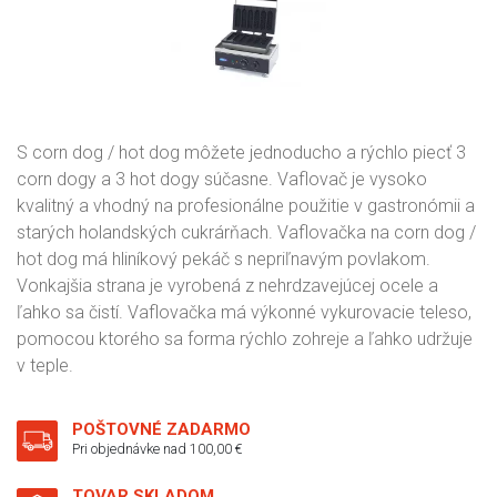
S corn dog / hot dog môžete jednoducho a rýchlo piecť 3
corn dogy a 3 hot dogy súčasne. Vaflovač je vysoko
kvalitný a vhodný na profesionálne použitie v gastronómii a
starých holandských cukrárňach. Vaflovačka na corn dog /
hot dog má hliníkový pekáč s nepriľnavým povlakom.
Vonkajšia strana je vyrobená z nehrdzavejúcej ocele a
ľahko sa čistí. Vaflovačka má výkonné vykurovacie teleso,
pomocou ktorého sa forma rýchlo zohreje a ľahko udržuje
v teple.
POŠTOVNÉ ZADARMO
Pri objednávke nad 100,00 €
TOVAR SKLADOM