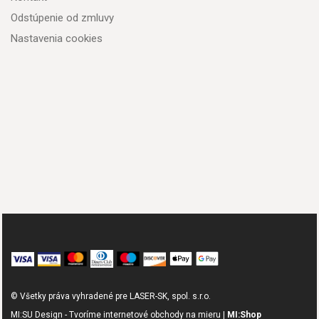
Odstúpenie od zmluvy
Nastavenia cookies
© Všetky práva vyhradené pre LASER-SK, spol. s.r.o.
MI:SU Design - Tvoríme internetové obchody na mieru |
MI:Shop