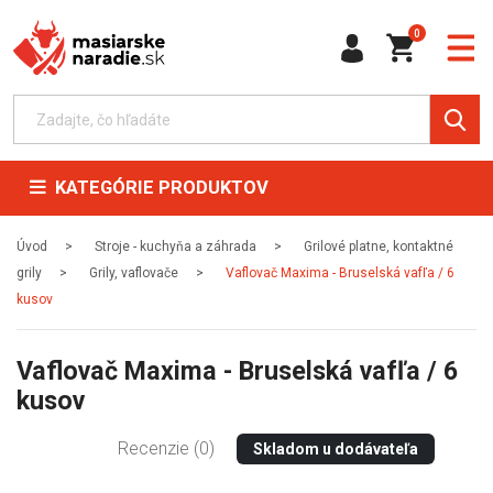
0
KATEGÓRIE PRODUKTOV
Úvod
Stroje - kuchyňa a záhrada
Grilové platne, kontaktné
grily
Grily, vaflovače
Vaflovač Maxima - Bruselská vafľa / 6
kusov
Vaflovač Maxima - Bruselská vafľa / 6
kusov
Recenzie (0)
Skladom u dodávateľa