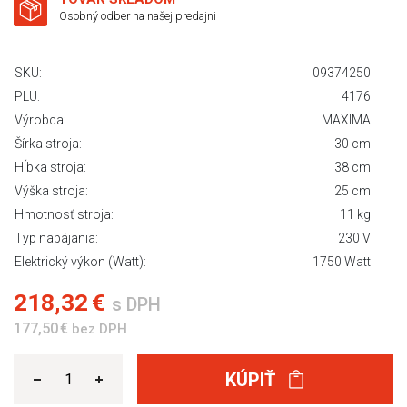
Osobný odber na našej predajni
SKU:
09374250
PLU:
4176
Výrobca:
MAXIMA
Šírka stroja:
30 cm
Hĺbka stroja:
38 cm
Výška stroja:
25 cm
Hmotnosť stroja:
11 kg
Typ napájania:
230 V
Elektrický výkon (Watt):
1750 Watt
218,32 €
s DPH
177,50 €
bez DPH
KÚPIŤ