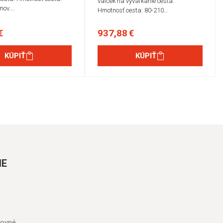
valček na vyvaľkanie cesta.
mov.…
Hmotnosť cesta: 80-210…
€
937,88 €
KÚPIŤ
KÚPIŤ
IE
tovné