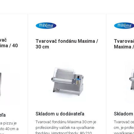
vač
Tvarovač fondánu Maxima /
Tvarovač
ima / 40
30 cm
Maxima 
Skladom u dodávateľa
Skladom 
eľa
Tvarovač fondánu Maxima 30 cm je
Tvarovač c
a pizzu je
profesionálny valček na vyvaľkanie
cm, je prof
sto 40 cm a
fondánu. Hmotnosť fondu: 80-210
vyvaľkanie 