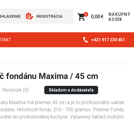
NÁKUPNÝ
0
0,00 €
IHLÁSENIE
REGISTRÁCIA
KOŠÍK
+421 917 230 451
NTAKT
č fondánu Maxima / 45 cm
Recenzie (0)
Skladom u dodávateľa
ánu Maxima má priemer 45 cm a je to profesionálny valček
fondánu. Hmotnosť fondu: 210 - 700 gramov. Priemer Fondu:
hodné do profesionálnej kuchyne. Vybavený taktiež nožným