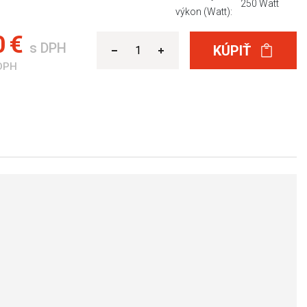
250 Watt
výkon (Watt):
0 €
s DPH
KÚPIŤ
DPH