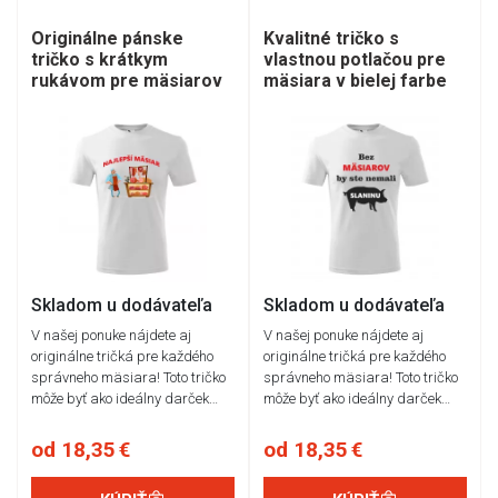
Originálne pánske
Kvalitné tričko s
tričko s krátkym
vlastnou potlačou pre
rukávom pre mäsiarov
mäsiara v bielej farbe
Skladom u dodávateľa
Skladom u dodávateľa
V našej ponuke nájdete aj
V našej ponuke nájdete aj
originálne tričká pre každého
originálne tričká pre každého
správneho mäsiara! Toto tričko
správneho mäsiara! Toto tričko
môže byť ako ideálny darček…
môže byť ako ideálny darček…
od 18,35 €
od 18,35 €