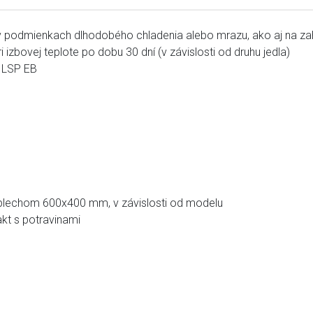
podmienkach dlhodobého chladenia alebo mrazu, ako aj na zahria
i izbovej teplote po dobu 30 dní (v závislosti od druhu jedla)
u LSP EB
 plechom 600x400 mm, v závislosti od modelu
kt s potravinami