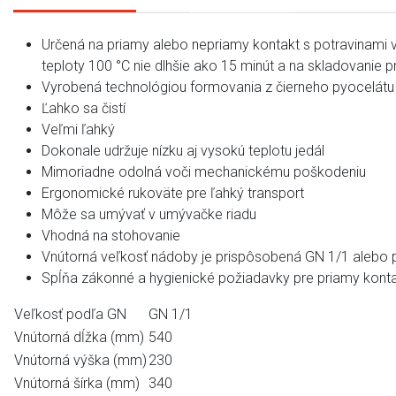
Určená na priamy alebo nepriamy kontakt s potravinami v 
teploty 100 °C nie dlhšie ako 15 minút a na skladovanie pr
Vyrobená technológiou formovania z čierneho pyocelát
Ľahko sa čistí
Veľmi ľahký
Dokonale udržuje nízku aj vysokú teplotu jedál
Mimoriadne odolná voči mechanickému poškodeniu
Ergonomické rukoväte pre ľahký transport
Môže sa umývať v umývačke riadu
Vhodná na stohovanie
Vnútorná veľkosť nádoby je prispôsobená GN 1/1 alebo
Spĺňa zákonné a hygienické požiadavky pre priamy konta
Veľkosť podľa GN
GN 1/1
Vnútorná dĺžka (mm)
540
Vnútorná výška (mm)
230
Vnútorná šírka (mm)
340