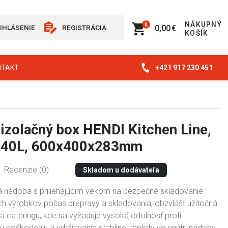
NÁKUPNÝ
0
0,00 €
IHLÁSENIE
REGISTRÁCIA
KOŠÍK
+421 917 230 451
NTAKT
izolačný box HENDI Kitchen Line,
, 40L, 600x400x283mm
Recenzie (0)
Skladom u dodávateľa
 nádoba s priliehajúcim vekom na bezpečné skladovanie
ch výrobkov počas prepravy a skladovania, obzvlášť užitočná
a cateringu, kde sa vyžaduje vysoká odolnosť proti
poškodeniu a udržiavanie stabilnej teploty vo vnútri nádoby.