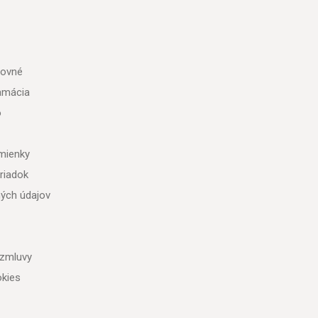
tovné
lamácia
o
mienky
riadok
ých údajov
 zmluvy
kies