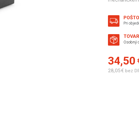
POŠTO
Pri obje
TOVAR
Osobný o
34,50
28,05 €
bez D