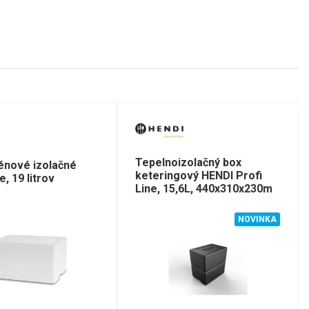
Tepelnoizolačný box
énové izolačné
keteringový HENDI Profi
e, 19 litrov
Line, 15,6L, 440x310x230m
NOVINKA