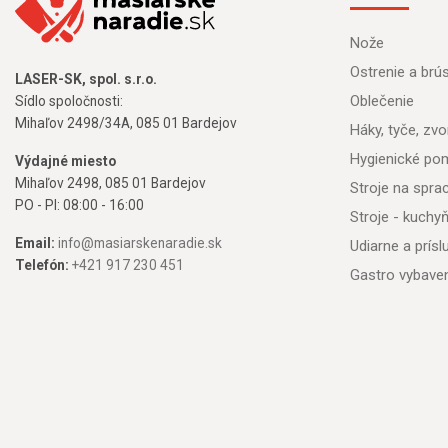
Nože
Ostrenie a brú
LASER-SK, spol. s.r.o.
Oblečenie
Sídlo spoločnosti:
Mihaľov 2498/34A, 085 01 Bardejov
Háky, tyče, zvon
Hygienické po
Výdajné miesto
Mihaľov 2498, 085 01 Bardejov
Stroje na spr
PO - PI: 08:00 - 16:00
Stroje - kuchy
Email:
info@masiarskenaradie.sk
Udiarne a prís
Telefón:
+421 917 230 451
Gastro vybave