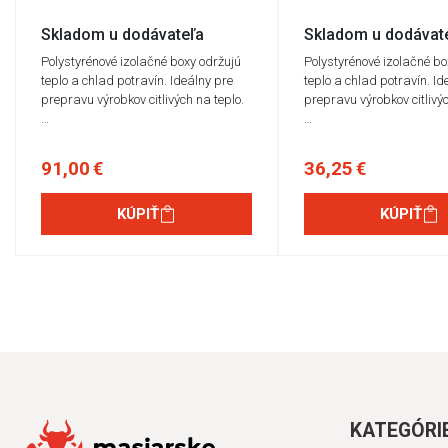
Skladom u dodávateľa
Skladom u dodávat
Polystyrénové izolačné boxy održujú
Polystyrénové izolačné bo
teplo a chlad potravín. Ideálny pre
teplo a chlad potravín. Id
prepravu výrobkov citlivých na teplo.
prepravu výrobkov citlivýc
…
…
91,00 €
36,25 €
KÚPIŤ
KÚPIŤ
KATEGÓRI