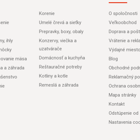
Korenie
O spoločnosti
senie
Umelé črevá a sieťky
Veľkoobchod
Prepravky, boxy, obaly
Doprava a poš
y, ihly
Konzervy, viečka a
Vrátenie a rek
uzatvárače
môcky
Výdajné miest
Domácnosť a kuchyňa
acovanie mäsa
Blog
Reštauračné potreby
ňa a záhrada
Obchodné pod
Kotliny a kotle
lušenstvo
Reklamačný po
Remeslá a záhrada
nie
Ochrana osobn
Mapa stránky
Kontakt
Odstúpenie od
Nastavenia coo