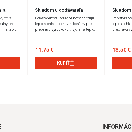
eľa
Skladom u dodávateľa
Skladom 
xy održujú
Polystyrénové izolačné boxy održujú
Polystyréno
eálny pre
teplo a chlad potravín. Ideálny pre
teplo a chla
h na teplo.
prepravu výrobkov citlivých na teplo.
prepravu výr
…
…
11,75 €
13,50 €
KÚPIŤ
E
INFORMÁC