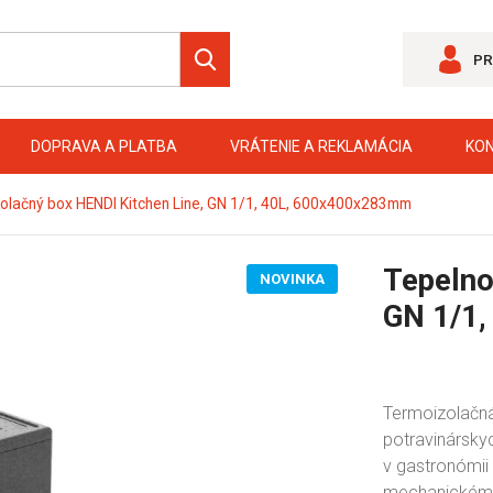
PR
DOPRAVA A PLATBA
VRÁTENIE A REKLAMÁCIA
KO
olačný box HENDI Kitchen Line, GN 1/1, 40L, 600x400x283mm
Tepelno
NOVINKA
GN 1/1
Termoizolačná
potravinársky
v gastronómii 
mechanickému 