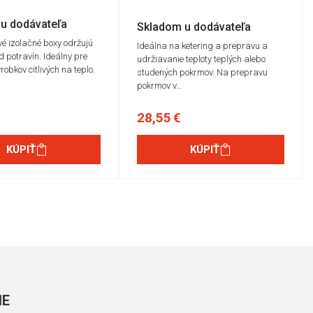
u dodávateľa
Skladom u dodávateľa
vé izolačné boxy održujú
Ideálna na ketering a prepravu a
d potravín. Ideálny pre
udržiavanie teploty teplých alebo
obkov citlivých na teplo.
studených pokrmov. Na prepravu
pokrmov v…
28,55 €
KÚPIŤ
KÚPIŤ
IE