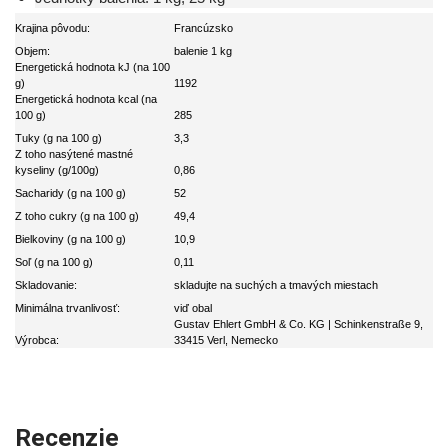
Krajina pôvodu:
Francúzsko
Objem:
balenie 1 kg
Energetická hodnota kJ (na 100
g)
1192
Energetická hodnota kcal (na
100 g)
285
Tuky (g na 100 g)
3,3
Z toho nasýtené mastné
kyseliny (g/100g)
0,86
Sacharidy (g na 100 g)
52
Z toho cukry (g na 100 g)
49,4
Bielkoviny (g na 100 g)
10,9
Soľ (g na 100 g)
0,11
Skladovanie:
skladujte na suchých a tmavých miestach
Minimálna trvanlivosť:
viď obal
Gustav Ehlert GmbH & Co. KG | Schinkenstraße 9,
Výrobca:
33415 Verl, Nemecko
Recenzie