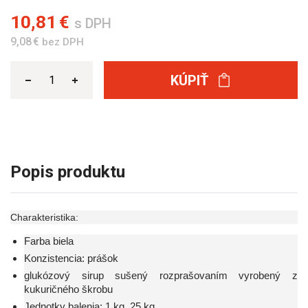
10,81 €
s DPH
9,08 €
bez DPH
KÚPIŤ
Popis produktu
Charakteristika:
Farba biela
Konzistencia: prášok
glukózový sirup sušený rozprašovaním vyrobený z
kukuričného škrobu
Jednotky balenia: 1 kg, 25 kg