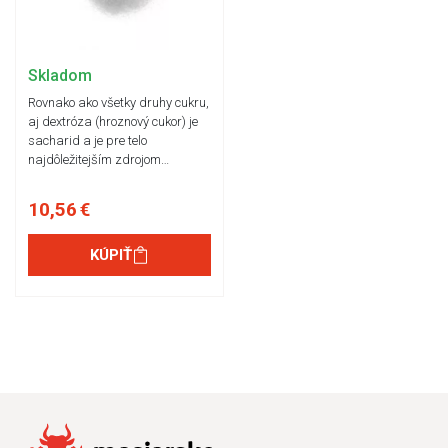
Skladom
Rovnako ako všetky druhy cukru,
aj dextróza (hroznový cukor) je
sacharid a je pre telo
najdôležitejším zdrojom…
10,56 €
KÚPIŤ