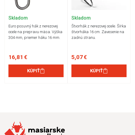
Skladom
Skladom
Euro posuvný hák z nerezovej
Štvorhák z nerezovej ocele. Šírka
ocele na prepravu mäsa. Výška
štvorháka 16 cm. Zavesenie na
304 mm, priemer háku 16 mm.
zadnú stranu.
16,81 €
5,07 €
KÚPIŤ
KÚPIŤ