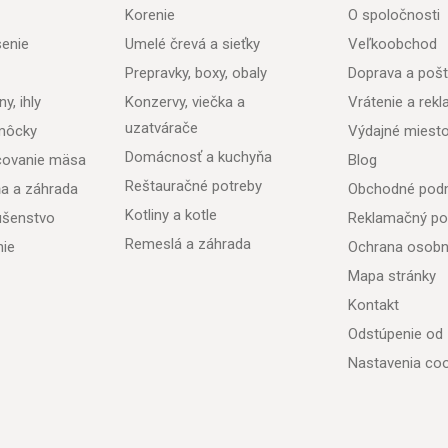
Korenie
O spoločnosti
senie
Umelé črevá a sieťky
Veľkoobchod
Prepravky, boxy, obaly
Doprava a poš
y, ihly
Konzervy, viečka a
Vrátenie a rek
uzatvárače
môcky
Výdajné miest
Domácnosť a kuchyňa
acovanie mäsa
Blog
Reštauračné potreby
ňa a záhrada
Obchodné pod
Kotliny a kotle
lušenstvo
Reklamačný po
Remeslá a záhrada
nie
Ochrana osobn
Mapa stránky
Kontakt
Odstúpenie od
Nastavenia coo