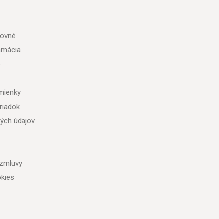
tovné
lamácia
o
mienky
riadok
ých údajov
 zmluvy
kies