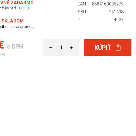
VNÉ ZADARMO
EAN:
8584163086979
dnávke nad 100,00 €
SKU:
251438
PLU:
4927
 SKLADOM
dber na našej predajni
 €
s DPH
KÚPIŤ
PH