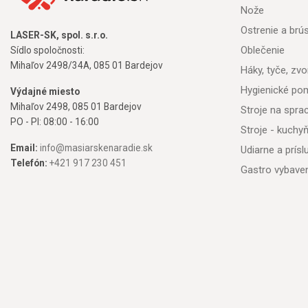
Nože
Ostrenie a brú
LASER-SK, spol. s.r.o.
Oblečenie
Sídlo spoločnosti:
Mihaľov 2498/34A, 085 01 Bardejov
Háky, tyče, zvon
Hygienické po
Výdajné miesto
Mihaľov 2498, 085 01 Bardejov
Stroje na spr
PO - PI: 08:00 - 16:00
Stroje - kuchy
Email:
info@masiarskenaradie.sk
Udiarne a prís
Telefón:
+421 917 230 451
Gastro vybave