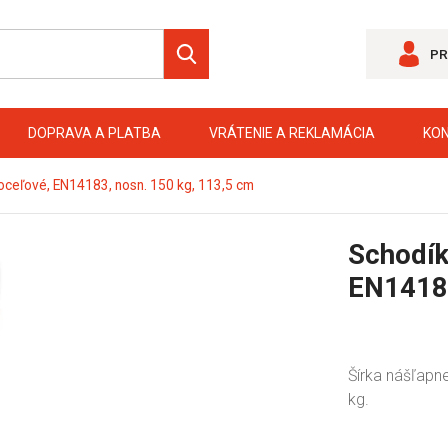
PR
DOPRAVA A PLATBA
VRÁTENIE A REKLAMÁCIA
KO
oceľové, EN14183, nosn. 150 kg, 113,5 cm
Schodík
EN14183
Šírka nášľapne
kg.