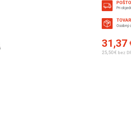
POŠTO
Pri obje
TOVAR
Osobný o
31,37
25,50 €
bez D