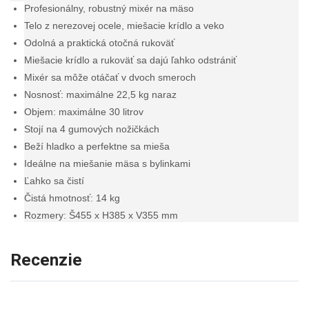
Profesionálny, robustný mixér na mäso
Telo z nerezovej ocele, miešacie krídlo a veko
Odolná a praktická otočná rukoväť
Miešacie krídlo a rukoväť sa dajú ľahko odstrániť
Mixér sa môže otáčať v dvoch smeroch
Nosnosť: maximálne 22,5 kg naraz
Objem: maximálne 30 litrov
Stojí na 4 gumových nožičkách
Beží hladko a perfektne sa mieša
Ideálne na miešanie mäsa s bylinkami
Ľahko sa čistí
Čistá hmotnosť: 14 kg
Rozmery: Š455 x H385 x V355 mm
Recenzie