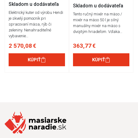
Skladom u dodávateľa
Skladom u dodávateľa
Elektrický kuter od výrobu Hendi
Tento ručný mixér na mäso /
je skvelý pomocník pri
mixér na mäso 50 l je silný
spracovaní mäsa, rýb či
manuálny mixér na mäso s
zeleniny. Nenahraditeľné
dvojitým hriadeľom. Vďaka…
vybavenie…
2 570,08 €
363,77 €
KÚPIŤ
KÚPIŤ