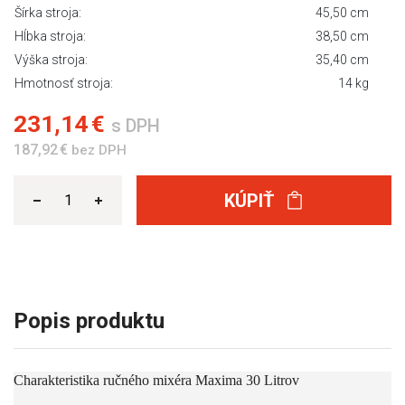
Šírka stroja:
45,50 cm
Hĺbka stroja:
38,50 cm
Výška stroja:
35,40 cm
Hmotnosť stroja:
14 kg
231,14 €
s DPH
187,92 €
bez DPH
KÚPIŤ
Popis produktu
Charakteristika ručného mixéra Maxima 30 Litrov