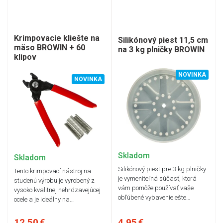
Krimpovacie kliešte na
Silikónový piest 11,5 cm
mäso BROWIN + 60
na 3 kg plničky BROWIN
klipov
NOVINKA
NOVINKA
Skladom
Skladom
Silikónový piest pre 3 kg plničky
Tento krimpovací nástroj na
je vymeniteľná súčasť, ktorá
studenú výrobu je vyrobený z
vám pomôže používať vaše
vysoko kvalitnej nehrdzavejúcej
obľúbené vybavenie ešte…
ocele a je ideálny na…
12,50 €
4,95 €