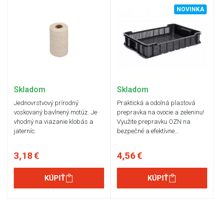
NOVINKA
Skladom
Skladom
Jednovrstvový prírodný
Praktická a odolná plastová
voskovaný bavlnený motúz. Je
prepravka na ovocie a zeleninu!
vhodný na viazanie klobás a
Využite prepravku OZN na
jaterníc.
bezpečné a efektívne…
3,18 €
4,56 €
KÚPIŤ
KÚPIŤ