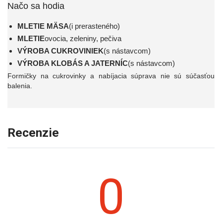
Načo sa hodia
MLETIE MÄSA
(i prerasteného)
MLETIE
ovocia, zeleniny, pečiva
VÝROBA CUKROVINIEK
(s nástavcom)
VÝROBA KLOBÁS A JATERNÍC
(s nástavcom)
Formičky na cukrovinky a nabíjacia súprava nie sú súčasťou
balenia.
Recenzie
0