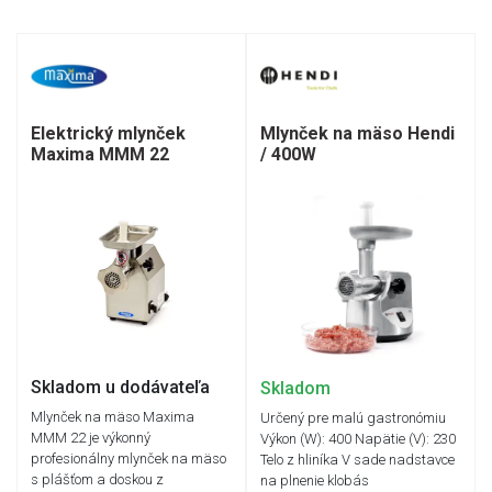
Elektrický mlynček
Mlynček na mäso Hendi
Maxima MMM 22
/ 400W
Skladom u dodávateľa
Skladom
Mlynček na mäso Maxima
Určený pre malú gastronómiu
MMM 22 je výkonný
Výkon (W): 400 Napätie (V): 230
profesionálny mlynček na mäso
Telo z hliníka V sade nadstavce
s plášťom a doskou z
na plnenie klobás