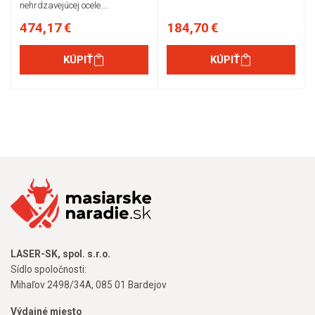
nehrdzavejúcej ocele.…
474,17 €
184,70 €
KÚPIŤ
KÚPIŤ
LASER-SK, spol. s.r.o.
Sídlo spoločnosti:
Mihaľov 2498/34A, 085 01 Bardejov
Výdajné miesto