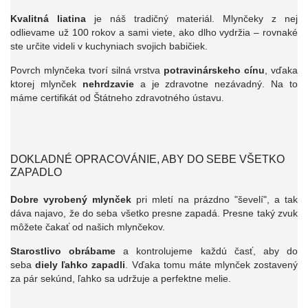
Kvalitná liatina
je náš tradičný materiál. Mlynčeky z nej
odlievame už 100 rokov a sami viete, ako dlho vydržia – rovnaké
ste určite videli v kuchyniach svojich babičiek.
Povrch mlynčeka tvorí silná vrstva
potravinárskeho cínu
, vďaka
ktorej mlynček
nehrdzavie
a je zdravotne nezávadný. Na to
máme certifikát od Štátneho zdravotného ústavu.
DOKLADNÉ OPRACOVÁNIE, ABY DO SEBE VŠETKO
ZAPADLO
Dobre vyrobený mlynček
pri mletí na prázdno "ševelí", a tak
dáva najavo, že do seba všetko presne zapadá. Presne taký zvuk
môžete čakať od našich mlynčekov.
Starostlivo obrábame
a kontrolujeme každú časť, aby do
seba
diely ľahko zapadli
. Vďaka tomu máte mlynček zostavený
za pár sekúnd, ľahko sa udržuje a perfektne melie.