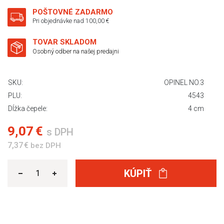
POŠTOVNÉ ZADARMO
Pri objednávke nad 100,00 €
TOVAR SKLADOM
Osobný odber na našej predajni
SKU:
OPINEL NO.3
PLU:
4543
Dĺžka čepele:
4 cm
9,07 €
s DPH
7,37 €
bez DPH
KÚPIŤ