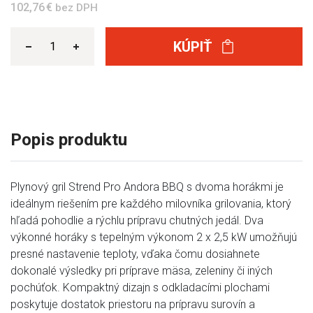
102,76 €
bez DPH
KÚPIŤ
Popis produktu
Plynový gril Strend Pro Andora BBQ s dvoma horákmi je
ideálnym riešením pre každého milovníka grilovania, ktorý
hľadá pohodlie a rýchlu prípravu chutných jedál. Dva
výkonné horáky s tepelným výkonom 2 x 2,5 kW umožňujú
presné nastavenie teploty, vďaka čomu dosiahnete
dokonalé výsledky pri príprave mäsa, zeleniny či iných
pochúťok. Kompaktný dizajn s odkladacími plochami
poskytuje dostatok priestoru na prípravu surovín a