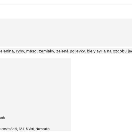
zelenina, ryby, mäso, zemiaky, zelené polievky, biely syr a na ozdobu j
tach
kenstraße 9, 33415 Verl, Nemecko