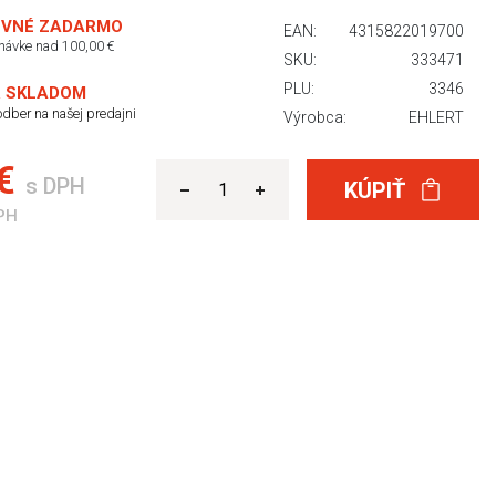
VNÉ ZADARMO
EAN:
4315822019700
dnávke nad 100,00 €
SKU:
333471
PLU:
3346
 SKLADOM
dber na našej predajni
Výrobca:
EHLERT
 €
s DPH
KÚPIŤ
PH