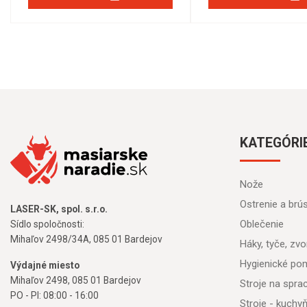
KATEGÓRI
Nože
Ostrenie a brú
LASER-SK, spol. s.r.o.
Oblečenie
Sídlo spoločnosti:
Mihaľov 2498/34A, 085 01 Bardejov
Háky, tyče, zvon
Hygienické po
Výdajné miesto
Mihaľov 2498, 085 01 Bardejov
Stroje na spr
PO - PI: 08:00 - 16:00
Stroje - kuchy