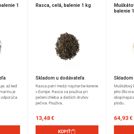
balenie 1
Rasca, celá, balenie 1 kg
Muškátov
balenie 
eľa
Skladom u dodávateľa
Skladom 
je, až keď
Rasca patrí medzi najstaršie korenie
Muškátový k
zmarínu je
v Európe. Rasca sa používa pri
jeho žlto o
a odporúča
pečení chleba a ďalších druhov
obopínajúc
pečiva. Používa…
plodu…
13,48 €
64,93 €
KÚPIŤ