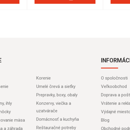
E
INFORMÁC
Korenie
O spoločnosti
senie
Umelé črevá a sieťky
Veľkoobchod
Prepravky, boxy, obaly
Doprava a poš
y, ihly
Konzervy, viečka a
Vrátenie a rek
uzatvárače
môcky
Výdajné miest
Domácnosť a kuchyňa
acovanie mäsa
Blog
Reštauračné potreby
ňa a záhrada
Obchodné pod