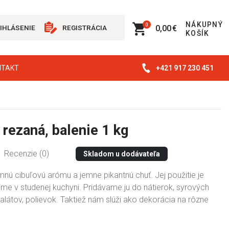
NÁKUPNÝ
0
0,00 €
IHLÁSENIE
REGISTRÁCIA
KOŠÍK
+421 917 230 451
NTAKT
 rezaná, balenie 1 kg
Recenzie (0)
Skladom u dodávateľa
nú cibuľovú arómu a jemne pikantnú chuť. Jej použitie je
me v studenej kuchyni. Pridávame ju do nátierok, syrových
látov, polievok. Taktiež nám slúži ako dekorácia na rôzne