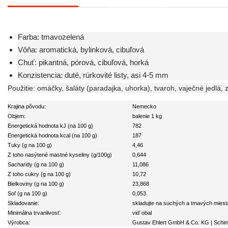
Farba: tmavozelená
Vôňa: aromatická, bylinková, cibuľová
Chuť: pikantná, pórová, cibuľová, horká
Konzistencia: duté, rúrkovité listy, asi 4-5 mm
Použitie: omáčky, šaláty (paradajka, uhorka), tvaroh, vaječné jedlá, 
Krajina pôvodu:
Nemecko
Objem:
balenie 1 kg
Energetická hodnota kJ (na 100 g)
782
Energetická hodnota kcal (na 100 g)
187
Tuky (g na 100 g)
4,46
Z toho nasýtené mastné kyseliny (g/100g)
0,644
Sacharidy (g na 100 g)
11,086
Z toho cukry (g na 100 g)
10,72
Bielkoviny (g na 100 g)
23,868
Soľ (g na 100 g)
0,053
Skladovanie:
skladujte na suchých a tmavých mies
Minimálna trvanlivosť:
viď obal
Výrobca:
Gustav Ehlert GmbH & Co. KG | Schin