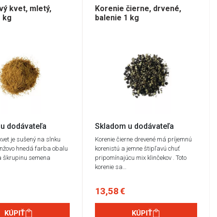
ý kvet, mletý,
Korenie čierne, drvené,
1 kg
balenie 1 kg
u dodávateľa
Skladom u dodávateľa
vet je sušený na slnku
Korenie čierne drevené má príjemnú
ranžovo hnedá farba obalu
korenistú a jemne štipľavú chuť
a škrupinu semena
pripomínajúcu mix klinčekov . Toto
korenie sa…
13,58 €
KÚPIŤ
KÚPIŤ