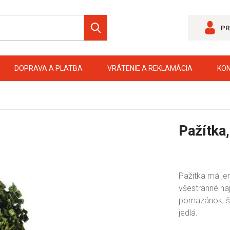
PR
DOPRAVA A PLATBA
VRÁTENIE A REKLAMÁCIA
KO
Pažítka,
Pažítka má jem
všestranné naj
pomazánok, ša
jedlá.