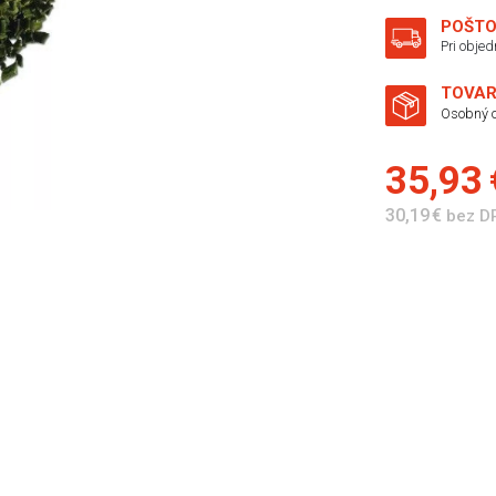
POŠTO
Pri obje
TOVAR
Osobný o
35,93
30,19 €
bez D