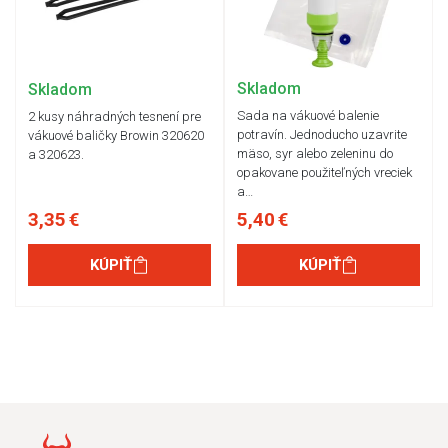
Skladom
Skladom
Sada na vákuové balenie
2 kusy náhradných tesnení pre
potravín. Jednoducho uzavrite
vákuové baličky Browin 320620
mäso, syr alebo zeleninu do
a 320623.
opakovane použiteľných vreciek
a…
3,35 €
5,40 €
KÚPIŤ
KÚPIŤ