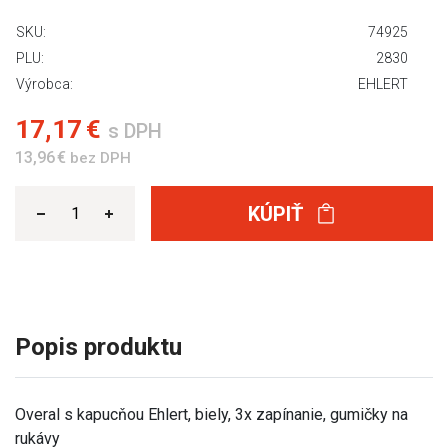
SKU:
74925
PLU:
2830
Výrobca:
EHLERT
17,17 €
s DPH
13,96 €
bez DPH
KÚPIŤ
Popis produktu
Overal s kapucňou Ehlert, biely, 3x zapínanie, gumičky na
rukávy