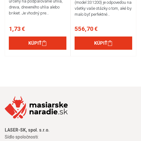
určený na podpaľovanie uhlia,
(model 331200) je odpoveďou na
dreva, dreveného uhlia alebo
všetky vaše otázky o tom, aké by
brikiet. Je vhodný pre…
malo byť perfektné…
1,73 €
556,70 €
KÚPIŤ
KÚPIŤ
LASER-SK, spol. s.r.o.
Sídlo spoločnosti: