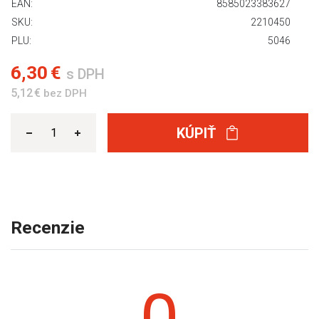
EAN:
8585023383627
SKU:
2210450
PLU:
5046
6,30 €
s DPH
5,12 €
bez DPH
KÚPIŤ
Recenzie