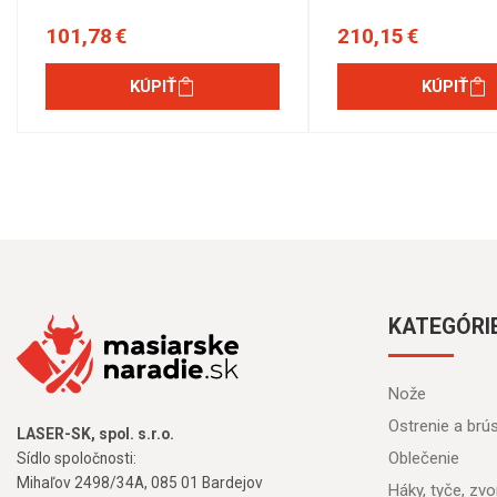
101,78 €
210,15 €
KÚPIŤ
KÚPIŤ
KATEGÓRI
Nože
Ostrenie a brú
LASER-SK, spol. s.r.o.
Oblečenie
Sídlo spoločnosti:
Mihaľov 2498/34A, 085 01 Bardejov
Háky, tyče, zvon