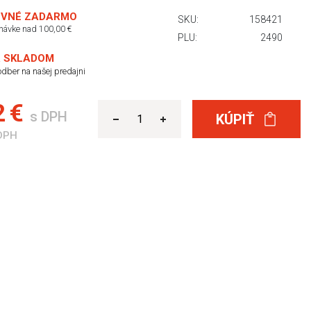
VNÉ ZADARMO
SKU:
158421
dnávke nad 100,00 €
PLU:
2490
 SKLADOM
dber na našej predajni
2 €
s DPH
KÚPIŤ
DPH