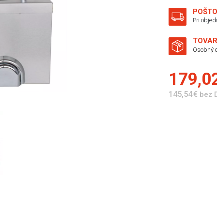
POŠTO
Pri obje
TOVAR
Osobný o
179,0
145,54 €
bez 