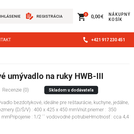
NÁKUPNÝ
0
0,00 €
IHLÁSENIE
REGISTRÁCIA
KOŠÍK
+421 917 230 451
NTAKT
é umývadlo na ruky HWB-III
Recenzie (0)
Skladom u dodávateľa
adlo bezdotykové, ideálne pre reštaurácie, kuchyne, jedálne,
mery (D/Š/V) : 400 x 425 x 450 mmVnút.priemer : 350
mmPripojenie : 1/2 ´´ vodovodné potrubieHmotnosť : cca 4,4