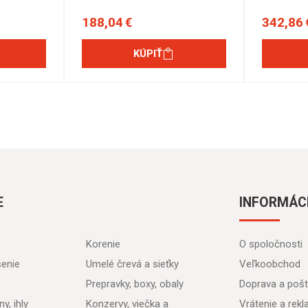
188,04 €
342,86 
KÚPIŤ
E
INFORMÁC
Korenie
O spoločnosti
senie
Umelé črevá a sieťky
Veľkoobchod
Prepravky, boxy, obaly
Doprava a poš
y, ihly
Konzervy, viečka a
Vrátenie a rek