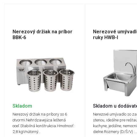
Nerezový držiak na príbor
Nerezové umývadl
BBK-6
ruky HWB-I
Skladom
Skladom u dodávat
Nerezový držiak na príbory so 6
Nerezové umývadlo so z
otvormi.Nehrdzavejúca leštená
stenou, ideálne pre reštau
oceľ.Stabilná konštrukcia.Hmotnosť :
kuchyne, jedálne, nemocni
2,8 kgVnútorný…
dielne.Rozmery (D/Š/V) :