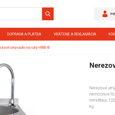
PR
DOPRAVA A PLATBA
VRÁTENIE A REKLAMÁCIA
KO
ezové umývadlo na ruky HWB-III
Nerezov
Nerezové umýv
nemocnice.Roz
mmHlbka: 120 
kg