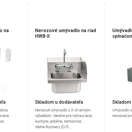
o na
Nerezové umývadlo na riad
Umývadl
HWB-II
spínačo
eľa
Skladom u dodávateľa
Skladom 
adnou
Nerezové umývadlo s 3-stranným
Umývadlo s
rácie,
výbežkom, ideálne pre reštaurácie,
nerezové pr
ce,
kuchyne, jedálne, nemocnice,
…
dielne.Rozmery (D/Š…