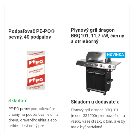
Plynový gril dragon
Podpaľovač PE-PO®
BBQ101, 11,7 kW, čierny
pevný, 40 podpalov
a strieborný
NOVINKA
Skladom
Skladom u dodávateľa
PE-PO pevný podpaľovač je
Plynový gril dragon BBQ101
určený na podpaľovanie uhlia,
(model 331200) je odpoveďou na
dreva, dreveného uhlia alebo
všetky vaše otázky o tom, aké by
brikiet. Je vhodný pre…
malo byť perfektné…