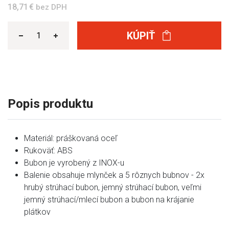
18,71 €
bez DPH
KÚPIŤ
Popis produktu
Materiál: práškovaná oceľ
Rukoväť: ABS
Bubon je vyrobený z INOX-u
Balenie obsahuje mlynček a 5 rôznych bubnov - 2x
hrubý strúhací bubon, jemný strúhací bubon, veľmi
jemný strúhací/mlecí bubon a bubon na krájanie
plátkov