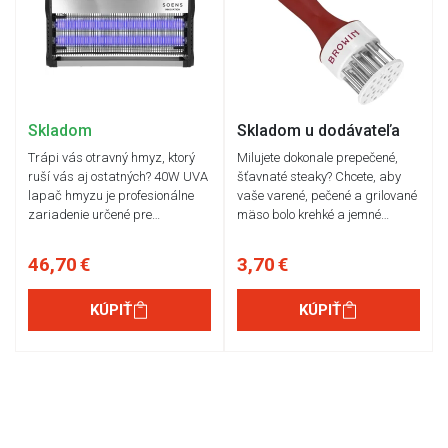
Skladom
Skladom u dodávateľa
Trápi vás otravný hmyz, ktorý
Milujete dokonale prepečené,
ruší vás aj ostatných? 40W UVA
šťavnaté steaky? Chcete, aby
lapač hmyzu je profesionálne
vaše varené, pečené a grilované
zariadenie určené pre…
mäso bolo krehké a jemné…
46,70 €
3,70 €
KÚPIŤ
KÚPIŤ