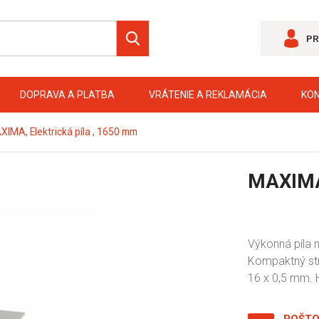
PR
DOPRAVA A PLATBA
VRÁTENIE A REKLAMÁCIA
KO
IMA, Elektrická píla , 1650 mm
MAXIMA,
Výkonná píla n
Kompaktný str
16 x 0,5 mm. 