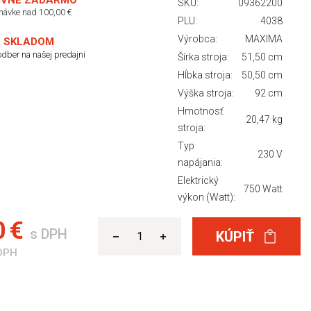
VNÉ ZADARMO
SKU:
09362200
dnávke nad 100,00 €
PLU:
4038
Výrobca:
MAXIMA
 SKLADOM
dber na našej predajni
Šírka stroja:
51,50 cm
Hĺbka stroja:
50,50 cm
Výška stroja:
92 cm
Hmotnosť
20,47 kg
stroja:
Typ
230 V
napájania:
Elektrický
750 Watt
výkon (Watt):
0 €
s DPH
KÚPIŤ
DPH