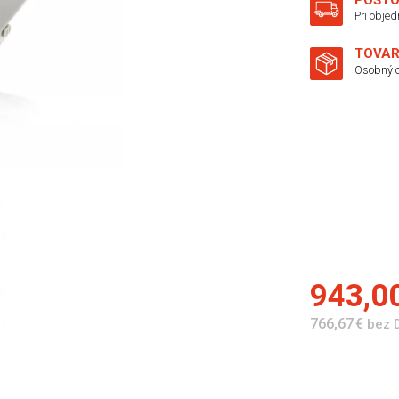
POŠTO
Pri obje
TOVAR
Osobný o
943,0
766,67 €
bez 