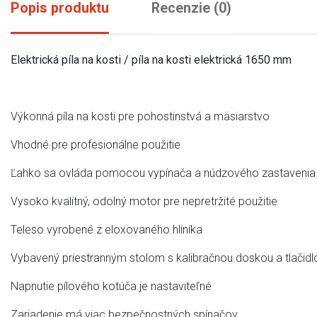
Popis produktu
Recenzie (0)
Elektrická píla na kosti / píla na kosti elektrická 1650 mm
Výkonná píla na kosti pre pohostinstvá a mäsiarstvo
Vhodné pre profesionálne použitie
Ľahko sa ovláda pomocou vypínača a núdzového zastavenia
Vysoko kvalitný, odolný motor pre nepretržité použitie
Teleso vyrobené z eloxovaného hliníka
Vybavený priestranným stolom s kalibračnou doskou a tlači
Napnutie pílového kotúča je nastaviteľné
Zariadenie má viac bezpečnostných spínačov