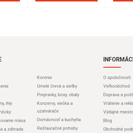
E
INFORMÁC
Korenie
O spoločnosti
senie
Umelé črevá a sieťky
Veľkoobchod
Prepravky, boxy, obaly
Doprava a poš
y, ihly
Konzervy, viečka a
Vrátenie a rek
uzatvárače
môcky
Výdajné miest
Domácnosť a kuchyňa
acovanie mäsa
Blog
Reštauračné potreby
ňa a záhrada
Obchodné pod