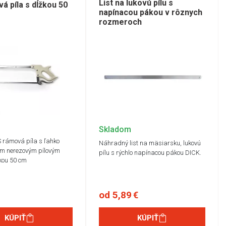
List na lukovú pílu s
á píla s dĺžkou 50
napínacou pákou v rôznych
rozmeroch
Skladom
 rámová píla s ľahko
Náhradný list na mäsiarsku, lukovú
ým nerezovým pílovým
pílu s rýchlo napínacou pákou DICK.
žkou 50 cm
od 5,89 €
KÚPIŤ
KÚPIŤ