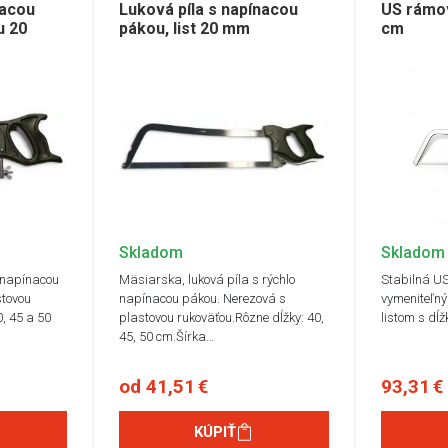
nacou
Luková píla s napínacou
US rámov
u 20
pákou, list 20 mm
cm
Skladom
Skladom
 napínacou
Mäsiarska, luková píla s rýchlo
Stabilná US
stovou
napínacou pákou. Nerezová s
vymeniteľn
0, 45 a 50
plastovou rukoväťou.Rôzne dĺžky: 40,
listom s dĺ
45, 50 cm.Šírka…
od 41,51 €
93,31 €
KÚPIŤ