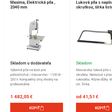
Maxima, Elektrická píla ,
Luková píla s napí
2040 mm
skrutkou, šírka list
Skladom u dodávateľa
Skladom
Výkonná píla na kosti pre
Mäsiarska, luková píla s
pohostinstvá / mäsiarstvo - 1100 W -
skrutkou. Nerezová s pla
230 V. Kompaktný stroj vhodný na
rukoväťou. Rôzne dĺžky: 4
profesionálne…
cm. Šírka…
1 482,05 €
od 41,51 €
KÚPIŤ
KÚPIŤ