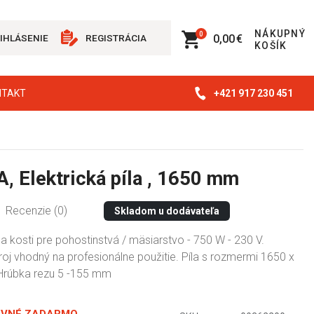
NÁKUPNÝ
0
0,00 €
IHLÁSENIE
REGISTRÁCIA
KOŠÍK
+421 917 230 451
NTAKT
 Elektrická píla , 1650 mm
Recenzie (0)
Skladom u dodávateľa
a kosti pre pohostinstvá / mäsiarstvo - 750 W - 230 V.
oj vhodný na profesionálne použitie. Píla s rozmermi 1650 x
Hrúbka rezu 5 -155 mm