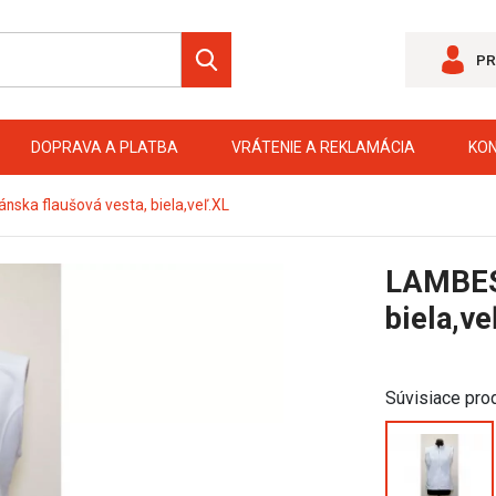
PR
DOPRAVA A PLATBA
VRÁTENIE A REKLAMÁCIA
KO
ska flaušová vesta, biela,veľ.XL
LAMBEST
biela,ve
Súvisiace pro