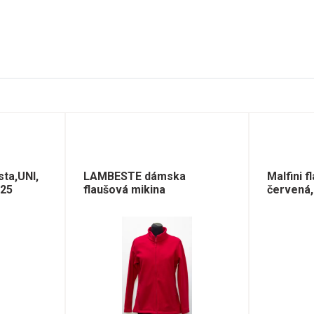
sta,UNI,
LAMBESTE dámska
Malfini f
525
flaušová mikina
červená,