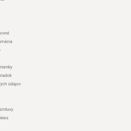
tovné
lamácia
o
mienky
riadok
ých údajov
 zmluvy
kies