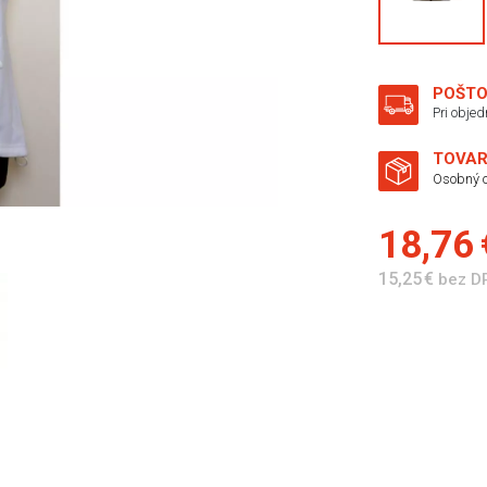
POŠTO
Pri obje
TOVAR
Osobný o
18,76
15,25 €
bez D