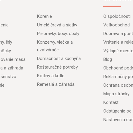
Korenie
O spoločnosti
senie
Umelé črevá a sieťky
Veľkoobchod
Prepravky, boxy, obaly
Doprava a poš
y, ihly
Konzervy, viečka a
Vrátenie a rek
uzatvárače
môcky
Výdajné miest
Domácnosť a kuchyňa
acovanie mäsa
Blog
Reštauračné potreby
ňa a záhrada
Obchodné pod
Kotliny a kotle
lušenstvo
Reklamačný po
Remeslá a záhrada
nie
Ochrana osobn
Mapa stránky
Kontakt
Odstúpenie od
Nastavenia coo