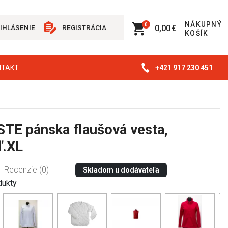
NÁKUPNÝ
0
0,00 €
IHLÁSENIE
REGISTRÁCIA
KOŠÍK
+421 917 230 451
NTAKT
E pánska flaušová vesta,
ľ.XL
Recenzie (0)
Skladom u dodávateľa
dukty