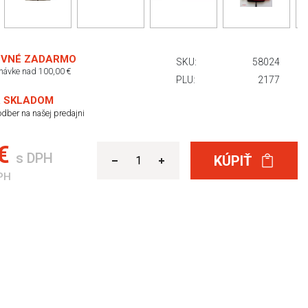
VNÉ ZADARMO
SKU:
58024
dnávke nad 100,00 €
PLU:
2177
 SKLADOM
dber na našej predajni
 €
s DPH
KÚPIŤ
PH