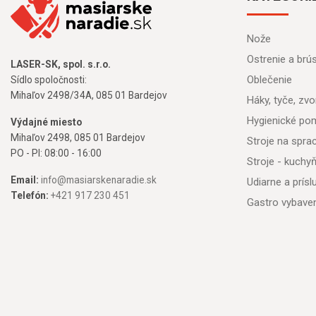
Nože
Ostrenie a brú
LASER-SK, spol. s.r.o.
Oblečenie
Sídlo spoločnosti:
Mihaľov 2498/34A, 085 01 Bardejov
Háky, tyče, zvon
Hygienické po
Výdajné miesto
Mihaľov 2498, 085 01 Bardejov
Stroje na spr
PO - PI: 08:00 - 16:00
Stroje - kuchy
Email:
info@masiarskenaradie.sk
Udiarne a prís
Telefón:
+421 917 230 451
Gastro vybave