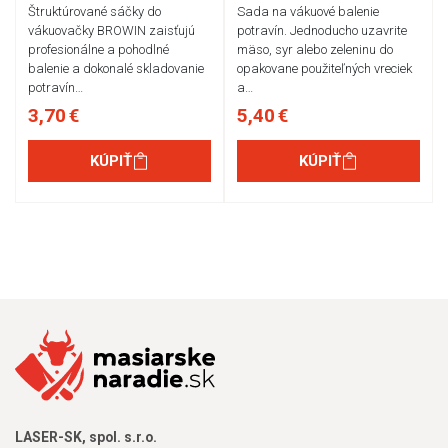
Štruktúrované sáčky do
Sada na vákuové balenie
vákuovačky BROWIN zaisťujú
potravín. Jednoducho uzavrite
profesionálne a pohodlné
mäso, syr alebo zeleninu do
balenie a dokonalé skladovanie
opakovane použiteľných vreciek
potravín…
a…
3,70 €
5,40 €
KÚPIŤ
KÚPIŤ
LASER-SK, spol. s.r.o.