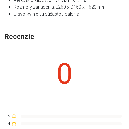
Veľkosť U-klipov: L11,7 x D11,8 x H2,1mm
Rozmery zariadenia: L260 x D150 x H620 mm
U-svorky nie sú súčasťou balenia
Recenzie
0
5
4