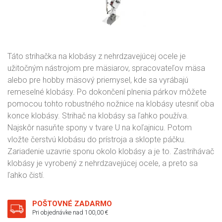
Táto strihačka na klobásy z nehrdzavejúcej ocele je
užitočným nástrojom pre mäsiarov, spracovateľov mäsa
alebo pre hobby mäsový priemysel, kde sa vyrábajú
remeselné klobásy. Po dokončení plnenia párkov môžete
pomocou tohto robustného nožnice na klobásy utesniť oba
konce klobásy. Strihač na klobásy sa ľahko používa.
Najskôr nasuňte spony v tvare U na koľajnicu. Potom
vložte čerstvú klobásu do prístroja a sklopte páčku.
Zariadenie uzavrie sponu okolo klobásy a je to. Zastrihávač
klobásy je vyrobený z nehrdzavejúcej ocele, a preto sa
ľahko čistí.
POŠTOVNÉ ZADARMO
Pri objednávke nad 100,00 €