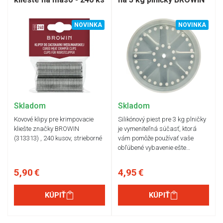
NOVINKA
NOVINKA
Skladom
Skladom
Kovové klipy pre krimpovacie
Silikónový piest pre 3 kg plničky
kliešte značky BROWIN
je vymeniteľná súčasť, ktorá
(313313) , 240 kusov, strieborné
vám pomôže používať vaše
obľúbené vybavenie ešte…
5,90 €
4,95 €
KÚPIŤ
KÚPIŤ