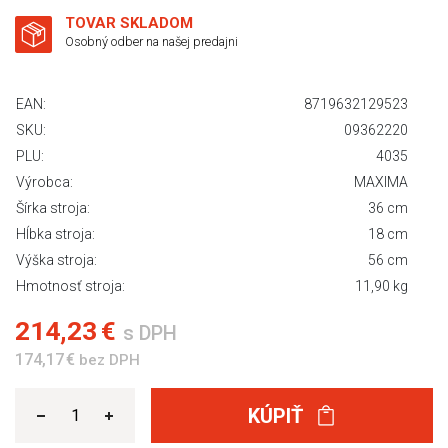
TOVAR SKLADOM
Osobný odber na našej predajni
EAN:
8719632129523
SKU:
09362220
PLU:
4035
Výrobca:
MAXIMA
Šírka stroja:
36 cm
Hĺbka stroja:
18 cm
Výška stroja:
56 cm
Hmotnosť stroja:
11,90 kg
214,23 €
s DPH
174,17 €
bez DPH
KÚPIŤ