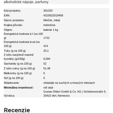
alkoholické nápoje, parfumy
Kód produktu:
301333
EAN:
4315822019458
Názov produktu:
Klinček, mletý
Krajina pôvodu:
Indonézia
Objem:
balenie 1 kg
Energetická hodnota kJ (na 100
g)
1732
Energetická hodnota kcal (na
100 g)
414
Tuky (g na 100 g)
20,1
Z toho nasýtené mastné
kyseliny (g/100g)
6,094
Sacharidy (g na 100 g)
52
Z toho cukry (g na 100 g)
51,48
Bielkoviny (g na 100 g)
6
Soľ (g na 100 g)
0
Skladovanie:
skladujte na suchých a tmavých miestach
Minimálna trvanlivosť:
viď obal
Gustav Ehlert GmbH & Co. KG | Schinkenstraße 9,
Výrobca:
33415 Verl, Nemecko
Recenzie