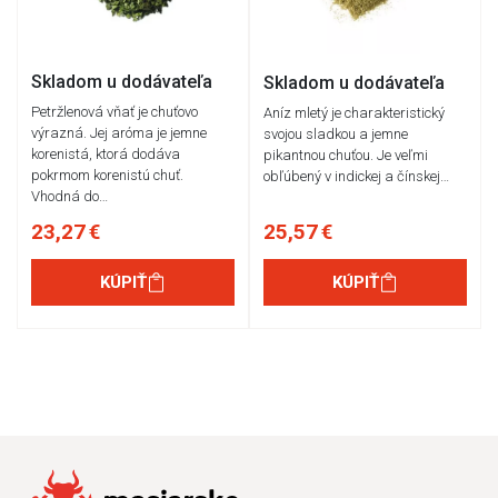
Skladom u dodávateľa
Skladom u dodávateľa
Petržlenová vňať je chuťovo
Aníz mletý je charakteristický
výrazná. Jej aróma je jemne
svojou sladkou a jemne
korenistá, ktorá dodáva
pikantnou chuťou. Je veľmi
pokrmom korenistú chuť.
obľúbený v indickej a čínskej…
Vhodná do…
23,27 €
25,57 €
KÚPIŤ
KÚPIŤ