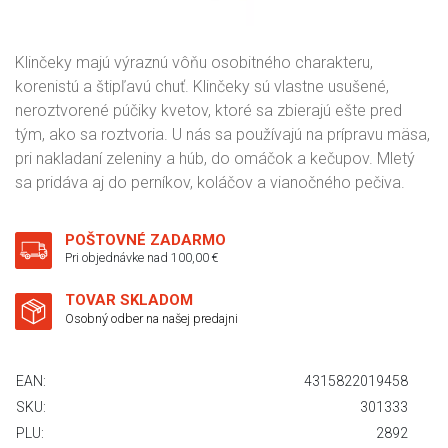
Klinčeky majú výraznú vôňu osobitného charakteru,
korenistú a štipľavú chuť. Klinčeky sú vlastne usušené,
neroztvorené púčiky kvetov, ktoré sa zbierajú ešte pred
tým, ako sa roztvoria. U nás sa používajú na prípravu mäsa,
pri nakladaní zeleniny a húb, do omáčok a kečupov. Mletý
sa pridáva aj do perníkov, koláčov a vianočného pečiva.
POŠTOVNÉ ZADARMO
Pri objednávke nad 100,00 €
TOVAR SKLADOM
Osobný odber na našej predajni
EAN:
4315822019458
SKU:
301333
PLU:
2892