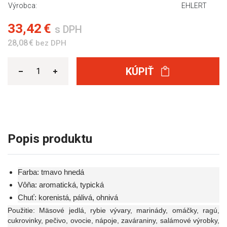
Výrobca:
EHLERT
33,42 €
s DPH
28,08 €
bez DPH
KÚPIŤ
Popis produktu
Farba: tmavo hnedá
Vôňa: aromatická, typická
Chuť: korenistá, pálivá, ohnivá
Použitie: Mäsové jedlá, rybie vývary, marinády, omáčky, ragú,
cukrovinky, pečivo, ovocie, nápoje, zaváraniny, salámové výrobky,