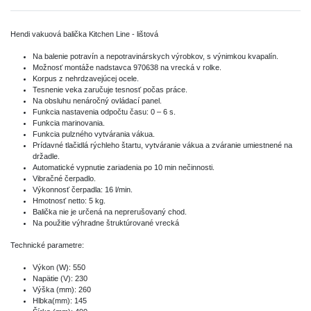
Hendi vakuová balička Kitchen Line - lištová
Na balenie potravín a nepotravinárskych výrobkov, s výnimkou kvapalín.
Možnosť montáže nadstavca 970638 na vrecká v rolke.
Korpus z nehrdzavejúcej ocele.
Tesnenie veka zaručuje tesnosť počas práce.
Na obsluhu nenáročný ovládací panel.
Funkcia nastavenia odpočtu času: 0 – 6 s.
Funkcia marinovania.
Funkcia pulzného vytvárania vákua.
Prídavné tlačidlá rýchleho štartu, vytváranie vákua a zváranie umiestnené na
držadle.
Automatické vypnutie zariadenia po 10 min nečinnosti.
Vibračné čerpadlo.
Výkonnosť čerpadla: 16 l/min.
Hmotnosť netto: 5 kg.
Balička nie je určená na neprerušovaný chod.
Na použitie výhradne štruktúrované vrecká
Technické parametre:
Výkon (W): 550
Napätie (V): 230
Výška (mm): 260
Hlbka(mm): 145