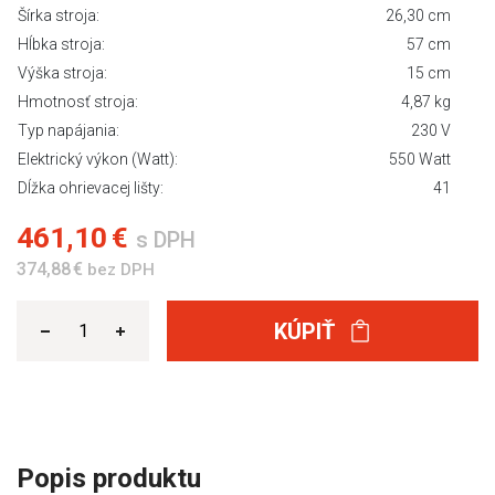
Šírka stroja:
26,30 cm
Hĺbka stroja:
57 cm
Výška stroja:
15 cm
Hmotnosť stroja:
4,87 kg
Typ napájania:
230 V
Elektrický výkon (Watt):
550 Watt
Dĺžka ohrievacej lišty:
41
461,10 €
s DPH
374,88 €
bez DPH
KÚPIŤ
Popis produktu