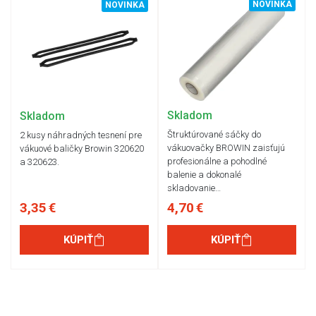
NOVINKA
NOVINKA
Skladom
Skladom
Štruktúrované sáčky do
2 kusy náhradných tesnení pre
vákuovačky BROWIN zaisťujú
vákuové baličky Browin 320620
profesionálne a pohodlné
a 320623.
balenie a dokonalé
skladovanie…
3,35 €
4,70 €
KÚPIŤ
KÚPIŤ