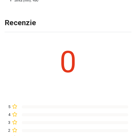
Šírka (mm): 490
Recenzie
0
5
4
3
2