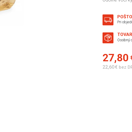
POŠTO
Pri obje
TOVAR
Osobný o
27,80
22,60 €
bez D