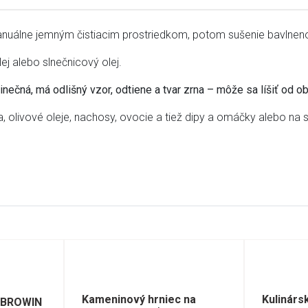
nuálne jemným čistiacim prostriedkom, potom sušenie bavlnen
ej alebo slnečnicový olej.
nečná, má odlišný vzor, odtiene a tvar zrna – môže sa líšiť od o
a, olivové oleje, nachosy, ovocie a tiež dipy a omáčky alebo na 
Kameninový hrniec na
Kulinárs
 BROWIN