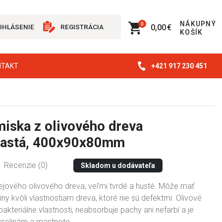
NÁKUPNÝ
0
0,00 €
IHLÁSENIE
REGISTRÁCIA
KOŠÍK
+421 917 230 451
NTAKT
iska z olivového dreva
vastá, 400x90x80mm
Recenzie (0)
Skladom u dodávateľa
ejového olivového dreva, veľmi tvrdé a husté. Môže mať
liny kvôli vlastnostiam dreva, ktoré nie sú defektmi. Olivové
akteriálne vlastnosti, neabsorbuje pachy ani nefarbí a je
yselinám a mastnote.