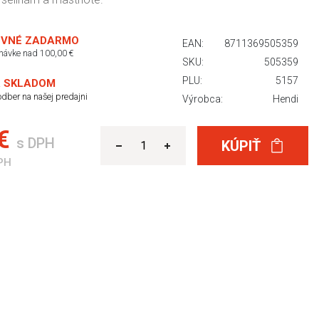
VNÉ ZADARMO
EAN:
8711369505359
dnávke nad 100,00 €
SKU:
505359
PLU:
5157
 SKLADOM
dber na našej predajni
Výrobca:
Hendi
 €
s DPH
KÚPIŤ
PH