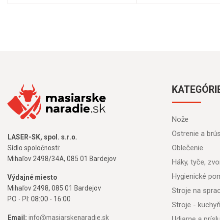
KATEGÓRI
Nože
Ostrenie a brú
LASER-SK, spol. s.r.o.
Oblečenie
Sídlo spoločnosti:
Mihaľov 2498/34A, 085 01 Bardejov
Háky, tyče, zvon
Hygienické po
Výdajné miesto
Mihaľov 2498, 085 01 Bardejov
Stroje na spr
PO - PI: 08:00 - 16:00
Stroje - kuchy
Email:
info@masiarskenaradie.sk
Udiarne a prís