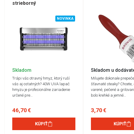
strieborný
NOVINKA
Skladom
Skladom u dodávat
Trápi vás otravný hmyz, ktorý ruší
Milujete dokonale prepeče
vás aj ostatných? 40W UVA lapač
šťavnaté steaky? Chcete,
hmyzu je profesionálne zariadenie
varené, pečené a grilova
určené pre…
bolo krehké a jemné…
46,70 €
3,70 €
KÚPIŤ
KÚPIŤ