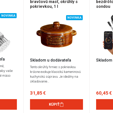
bravčovú masť, okrúhly s
bezdrôt
pokrievkou, 1 l
sondou
NOVINKA
NOVINKA
eľa
Skladom u dodávateľa
Skladom 
né,
Tento okrúhly hrniec s pokrievkou
 aby vaše
krásne evokuje klasickú kameninovú
né mäso
kuchynskú súpravu. Je ideálny na
skladovanie…
31,85 €
60,45 €
KÚPIŤ