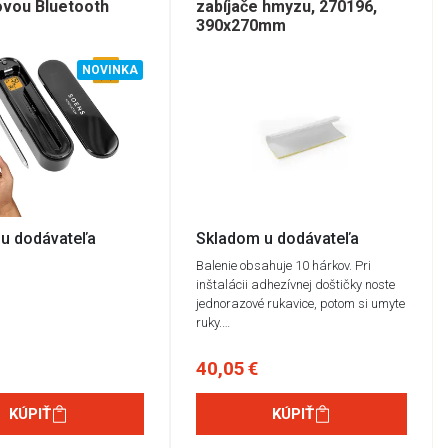
ovou Bluetooth
zabíjače hmyzu, 270196,
390x270mm
NOVINKA
u dodávateľa
Skladom u dodávateľa
Balenie obsahuje 10 hárkov. Pri
inštalácii adhezívnej doštičky noste
jednorazové rukavice, potom si umyte
ruky.…
40,05 €
KÚPIŤ
KÚPIŤ