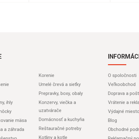
E
INFORMÁC
Korenie
O spoločnosti
senie
Umelé črevá a sieťky
Veľkoobchod
Prepravky, boxy, obaly
Doprava a poš
y, ihly
Konzervy, viečka a
Vrátenie a rek
uzatvárače
môcky
Výdajné miest
Domácnosť a kuchyňa
acovanie mäsa
Blog
Reštauračné potreby
ňa a záhrada
Obchodné pod
Kotliny a kotle
lušenstvo
Reklamačný po