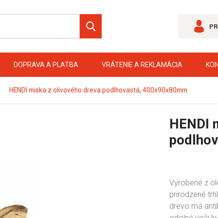
PR
DOPRAVA A PLATBA
VRÁTENIE A REKLAMÁCIA
KO
HENDI miska z olivového dreva podlhovastá, 400x90x80mm
HENDI m
podlho
Vyrobené z ol
prirodzené trh
drevo má antib
odolné voči k