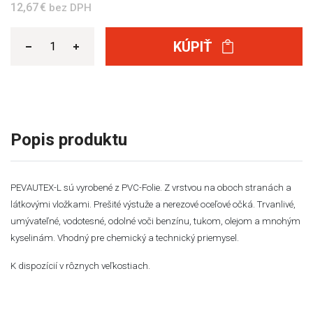
12,67 €
bez DPH
KÚPIŤ
Popis produktu
PEVAUTEX-L
sú vyrobené
z
PVC-Folie.
Z
vrstvou
na
oboch
stranách
a
látkovými
vložkami
.
Prešité
výstuže
a
nerezové
oceľové
očká
.
Trvanlivé
,
umývateľné
,
vodotesné
,
odolné voči
benzínu
,
tukom
,
olejom
a
mnohým
kyselinám
.
Vhodný
pre
chemický
a
technický priemysel.
K dispozícií v rôznych veľkostiach.