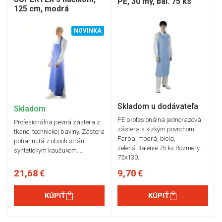
PE, 30 my, bal. 75 ks
125 cm, modrá
NOVINKA
Skladom u dodávateľa
Skladom
PE profesionálna jednorazová
Profesionálna pevná zástera z
zástera s klzkým povrchom.
tkanej technickej bavlny. Zástera
Farba: modrá, biela,
potiahnutá z oboch strán
zelená.Balenie 75 ks.Rozmery:
syntetickým kaučukom.…
75x130…
21,68 €
9,70 €
KÚPIŤ
KÚPIŤ