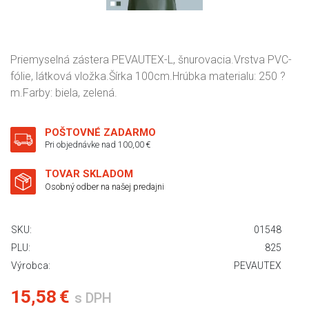
Priemyselná zástera PEVAUTEX-L, šnurovacia.Vrstva PVC-
fólie, látková vložka.Šírka 100cm.Hrúbka materialu: 250 ?
m.Farby: biela, zelená.
POŠTOVNÉ ZADARMO
Pri objednávke nad 100,00 €
TOVAR SKLADOM
Osobný odber na našej predajni
SKU:
01548
PLU:
825
Výrobca:
PEVAUTEX
15,58 €
s DPH