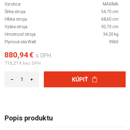
Výrobca:
MAXIMA
Šírka stroja:
54,70 cm
Hĺbka stroja:
68,60 cm
Výška stroja:
92,70 cm
Hmotnosť stroja:
34,20 kg
Plynová sila Watt:
9960
880,94 €
s DPH
716,21 €
bez DPH
KÚPIŤ
Popis produktu