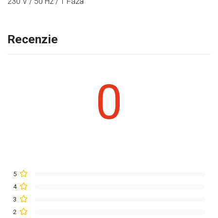
230 V / 50 Hz / 1 Fáza
Recenzie
0
5
4
3
2