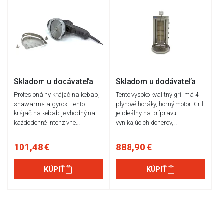
Skladom u dodávateľa
Skladom u dodávateľa
Profesionálny krájač na kebab,
Tento vysoko kvalitný gril má 4
shawarma a gyros. Tento
plynové horáky, horný motor. Gril
krájač na kebab je vhodný na
je ideálny na prípravu
každodenné intenzívne…
vynikajúcich donerov,…
101,48 €
888,90 €
KÚPIŤ
KÚPIŤ