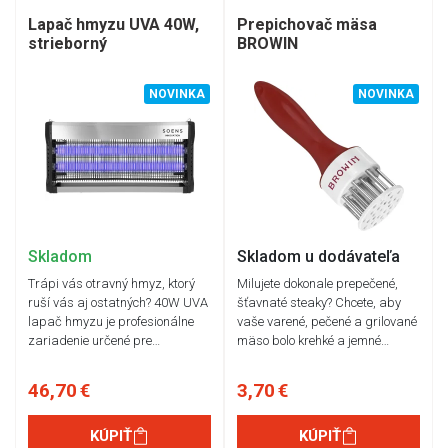
Lapač hmyzu UVA 40W,
Prepichovač mäsa
strieborný
BROWIN
NOVINKA
NOVINKA
Skladom
Skladom u dodávateľa
Trápi vás otravný hmyz, ktorý
Milujete dokonale prepečené,
ruší vás aj ostatných? 40W UVA
šťavnaté steaky? Chcete, aby
lapač hmyzu je profesionálne
vaše varené, pečené a grilované
zariadenie určené pre…
mäso bolo krehké a jemné…
46,70 €
3,70 €
KÚPIŤ
KÚPIŤ