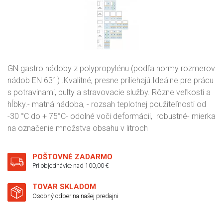
GN gastro nádoby z polypropylénu (podľa normy rozmerov
nádob EN 631) .Kvalitné, presne priliehajú.Ideálne pre prácu
s potravinami, pulty a stravovacie služby. Rôzne veľkosti a
hĺbky.- matná nádoba, - rozsah teplotnej použiteľnosti od
-30 °C do + 75°C- odolné voči deformácii, robustné- mierka
na označenie množstva obsahu v litroch
POŠTOVNÉ ZADARMO
Pri objednávke nad 100,00 €
TOVAR SKLADOM
Osobný odber na našej predajni