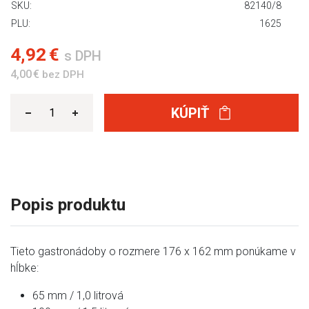
SKU:
82140/8
PLU:
1625
4,92 €
s DPH
4,00 €
bez DPH
KÚPIŤ
Popis produktu
Tieto gastronádoby o rozmere 176 x 162 mm ponúkame v
hĺbke:
65 mm / 1,0 litrová