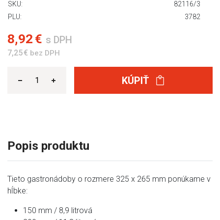
SKU:
82116/3
PLU:
3782
8,92 €
s DPH
7,25 €
bez DPH
KÚPIŤ
Popis produktu
Tieto gastronádoby o rozmere 325 x 265 mm ponúkame v
hĺbke:
150 mm / 8,9 litrová