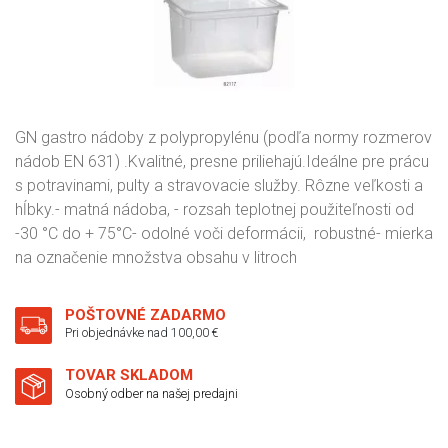
GN gastro nádoby z polypropylénu (podľa normy rozmerov
nádob EN 631) .Kvalitné, presne priliehajú.Ideálne pre prácu
s potravinami, pulty a stravovacie služby. Rôzne veľkosti a
hĺbky.- matná nádoba, - rozsah teplotnej použiteľnosti od
-30 °C do + 75°C- odolné voči deformácii, robustné- mierka
na označenie množstva obsahu v litroch
POŠTOVNÉ ZADARMO
Pri objednávke nad 100,00 €
TOVAR SKLADOM
Osobný odber na našej predajni